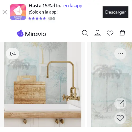
Hasta 15% dto.
en la app
¡Solo en la app!
1/4