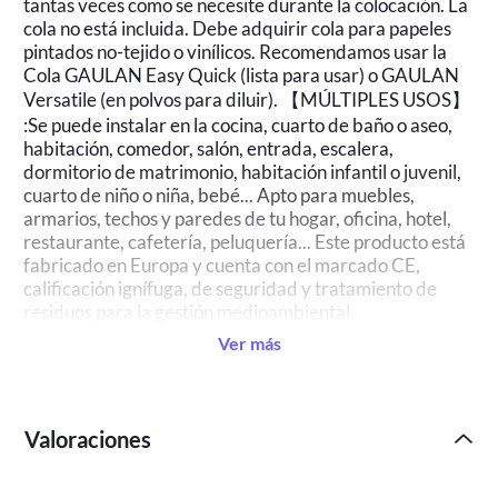
tantas veces como se necesite durante la colocación. La
cola no está incluida. Debe adquirir cola para papeles
pintados no-tejido o vinílicos. Recomendamos usar la
Cola GAULAN Easy Quick (lista para usar) o GAULAN
Versatile (en polvos para diluir). 【MÚLTIPLES USOS】
:Se puede instalar en la cocina, cuarto de baño o aseo,
habitación, comedor, salón, entrada, escalera,
dormitorio de matrimonio, habitación infantil o juvenil,
cuarto de niño o niña, bebé... Apto para muebles,
armarios, techos y paredes de tu hogar, oficina, hotel,
restaurante, cafetería, peluquería... Este producto está
fabricado en Europa y cuenta con el marcado CE,
calificación ignífuga, de seguridad y tratamiento de
residuos para la gestión medioambiental.
Ver más
Valoraciones