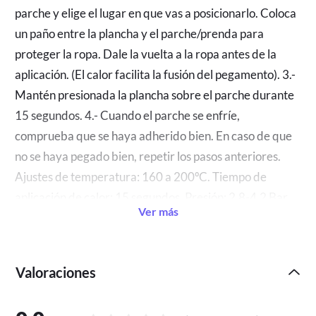
parche y elige el lugar en que vas a posicionarlo. Coloca
un paño entre la plancha y el parche/prenda para
proteger la ropa. Dale la vuelta a la ropa antes de la
aplicación. (El calor facilita la fusión del pegamento). 3.-
Mantén presionada la plancha sobre el parche durante
15 segundos. 4.- Cuando el parche se enfríe,
comprueba que se haya adherido bien. En caso de que
no se haya pegado bien, repetir los pasos anteriores.
Ajustes de temperatura: 160 a 200ºC. Tiempo de
aplicación de calor: 15 segundos. Presión: 2.8-4.2 Bar
Ver más
(40-60 psi).
Seguridad
: El parche, los hilos de bordado, el
pegamento de sellado térmico y la tela han pasado la
Valoraciones
prueba de sustancias nocivas. El parche es seguro.
Paquete
: 1 Parche bordado termoadhesivo.