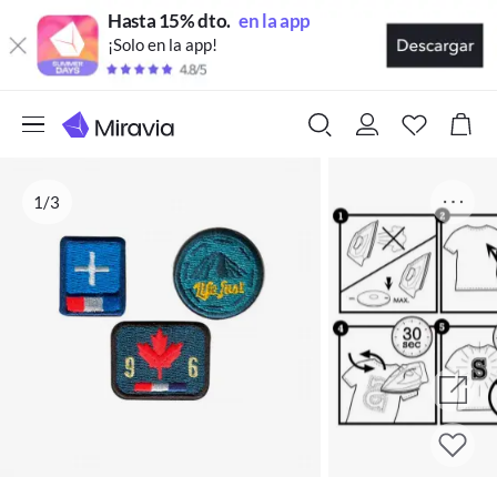
Hasta 15% dto.
en la app
¡Solo en la app!
1/3