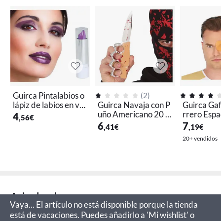
Guirca Pintalabios o
(
2
)
lápiz de labios en var
Guirca Navaja con P
Guirca Ga
ios colores
uño Americano 20 c
rrero Espac
4
,56
€
m
in
6
7
,41
€
,19
€
20+ vendidos
Aviso legal
Vaya... El artículo no está disponible porque la tienda
está de vacaciones. Puedes añadirlo a 'Mi wishlist' o