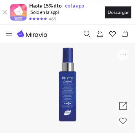
Hasta 15% dto.
en la app
¡Solo en la app!