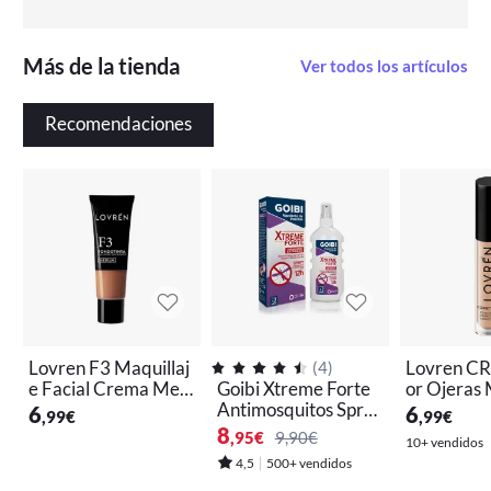
Más de la tienda
Ver todos los artículos
Recomendaciones
Lovren F3 Maquillaj
Lovren CR
(
4
)
e Facial Crema Med
Goibi Xtreme Forte
or Ojeras
ium 25 ml
Antimosquitos Spra
6
6
,99
€
,99
€
y 75 ml
8
,95
€
9,90€
10+ vendidos
4,5
500+ vendidos