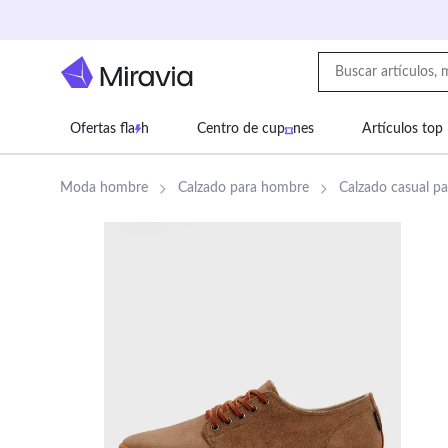
Ofertas fla
h
Centro de cup
nes
Artículos top
Supermercado
Juguetes
Deportes
Eq
Moda hombre
Calzado para hombre
Calzado casual p