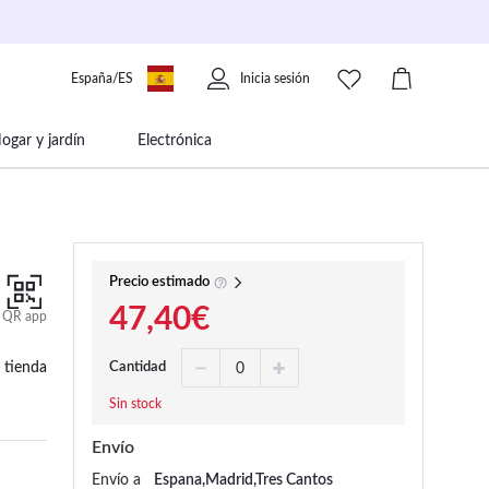
España/ES
Inicia sesión
ogar y jardín
Electrónica
 movilidad
Libros papelería y música
Precio estimado
47,40€
QR app
 tienda
Cantidad
Sin stock
Envío
Envío a
Espana,Madrid,Tres Cantos