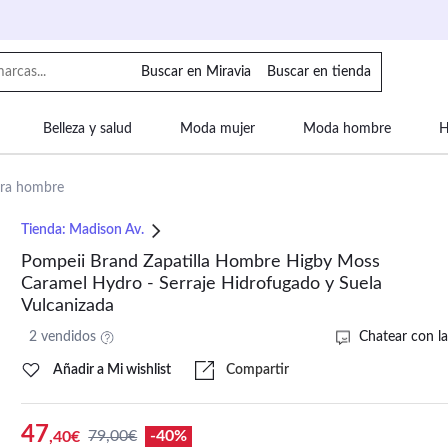
Buscar en Miravia
Buscar en tienda
Belleza y salud
Moda mujer
Moda hombre
H
uipaje
Mascotas
Bebé
Moda infantil
Motor y
ara hombre
Tienda:
Madison Av.
Pompeii Brand Zapatilla Hombre Higby Moss
Caramel Hydro - Serraje Hidrofugado y Suela
Vulcanizada
2 vendidos
Chatear con la
Añadir a Mi wishlist
Compartir
47
79,00€
-40%
,40€