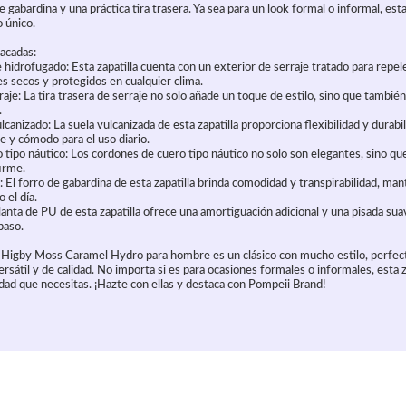
e gabardina y una práctica tira trasera. Ya sea para un look formal o informal, esta 
o único.
tacadas:
e hidrofugado: Esta zapatilla cuenta con un exterior de serraje tratado para repele
s secos y protegidos en cualquier clima.
raje: La tira trasera de serraje no solo añade un toque de estilo, sino que también f
.
lcanizado: La suela vulcanizada de esta zapatilla proporciona flexibilidad y durabi
e y cómodo para el uso diario.
 tipo náutico: Los cordones de cuero tipo náutico no solo son elegantes, sino q
irme.
: El forro de gabardina de esta zapatilla brinda comodidad y transpirabilidad, ma
 el día.
lanta de PU de esta zapatilla ofrece una amortiguación adicional y una pisada su
paso.
i Higby Moss Caramel Hydro para hombre es un clásico con mucho estilo, perfec
rsátil y de calidad. No importa si es para ocasiones formales o informales, esta z
idad que necesitas. ¡Hazte con ellas y destaca con Pompeii Brand!