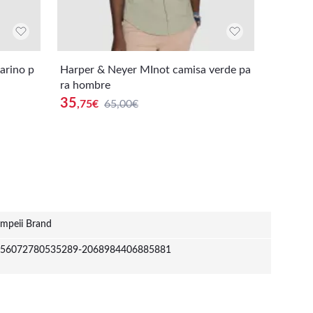
rino p
Harper & Neyer MInot camisa verde pa
Harper 
ra hombre
para h
35
33
,75
€
65,00€
,15
€
mpeii Brand
56072780535289-2068984406885881