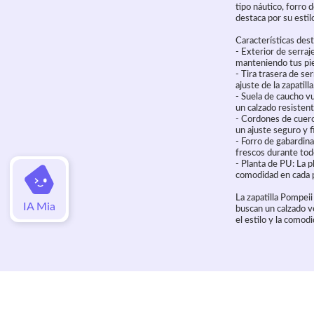
tipo náutico, forro d
destaca por su estil
Características des
- Exterior de serraj
manteniendo tus pie
- Tira trasera de ser
ajuste de la zapatilla
- Suela de caucho vu
un calzado resistent
- Cordones de cuero
un ajuste seguro y f
- Forro de gabardina
frescos durante todo
- Planta de PU: La p
comodidad en cada 
La zapatilla Pompei
IA Mia
buscan un calzado ve
el estilo y la comod