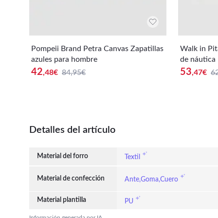
Pompeii Brand Petra Canvas Zapatillas
Walk in Pi
azules para hombre
de náutica
42
53
,48
€
84,95€
,47
€
6
Detalles del artículo
Material del forro
Textil
Material de confección
Ante,Goma,Cuero
Material plantilla
PU
Información generada por IA