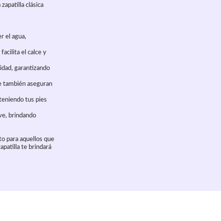
zapatilla clásica
r el agua,
acilita el calce y
lidad, garantizando
ue también aseguran
nteniendo tus pies
ave, brindando
to para aquellos que
apatilla te brindará