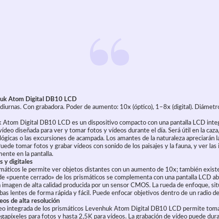
huk Atom Digital DB10 LCD
diurnas. Con grabadora. Poder de aumento: 10x (óptico), 1–8x (digital). Diámetro
 Atom Digital DB10 LCD es un dispositivo compacto con una pantalla LCD inte
ídeo diseñada para ver y tomar fotos y vídeos durante el día. Será útil en la caza,
lógicas o las excursiones de acampada. Los amantes de la naturaleza apreciarán l
uede tomar fotos y grabar vídeos con sonido de los paisajes y la fauna, y ver la
ente en la pantalla.
 y digitales
ismáticos le permite ver objetos distantes con un aumento de 10x; también exist
 de «puente cerrado» de los prismáticos se complementa con una pantalla LCD ab
 imagen de alta calidad producida por un sensor CMOS. La rueda de enfoque, situ
as lentes de forma rápida y fácil. Puede enfocar objetivos dentro de un radio 
eos de alta resolución
deo integrada de los prismáticos Levenhuk Atom Digital DB10 LCD permite toma
egapíxeles para fotos y hasta 2,5K para vídeos. La grabación de vídeo puede dura