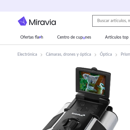
Ofertas fla
h
Centro de cup
nes
Artículos top
Supermercado
Juguetes
Deportes
Eq
Electrónica
Cámaras, drones y óptica
Óptica
Pris