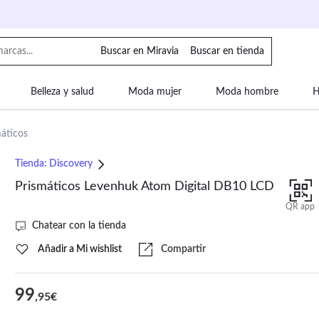
Buscar en Miravia
Buscar en tienda
Belleza y salud
Moda mujer
Moda hombre
H
uipaje
Mascotas
Bebé
Moda infantil
Motor y
máticos
Tienda:
Discovery
Prismáticos Levenhuk Atom Digital DB10 LCD
QR app
Chatear con la tienda
Añadir a Mi wishlist
Compartir
99
,95€