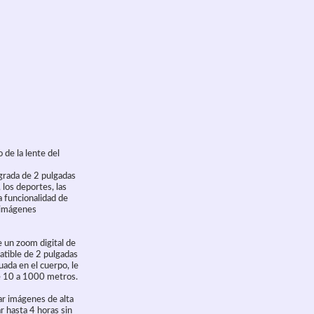
 de la lente del
grada de 2 pulgadas
 los deportes, las
a funcionalidad de
s imágenes
e un zoom digital de
atible de 2 pulgadas
ada en el cuerpo, le
de 10 a 1000 metros.
r imágenes de alta
r hasta 4 horas sin