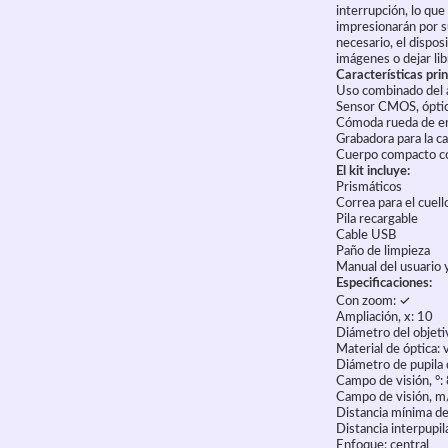
interrupción, lo que
impresionarán por su
necesario, el dispo
imágenes o dejar lib
Características prin
Uso combinado del a
Sensor CMOS, óptica
Cómoda rueda de enf
Grabadora para la ca
Cuerpo compacto con
El kit incluye:
Prismáticos
Correa para el cuell
Pila recargable
Cable USB
Paño de limpieza
Manual del usuario y
Especificaciones:
Con zoom: ✓
Ampliación, x: 10
Diámetro del objeti
Material de óptica: 
Diámetro de pupila 
Campo de visión, °:
Campo de visión, 
Distancia mínima d
Distancia interpupi
Enfoque: central