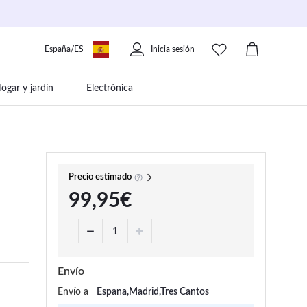
España/ES
Inicia sesión
ogar y jardín
Electrónica
 movilidad
Libros papelería y música
Precio estimado
99,95€
Envío
Envío a
Espana,Madrid,Tres Cantos