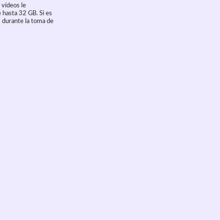
 vídeos le
 hasta 32 GB. Si es
s durante la toma de