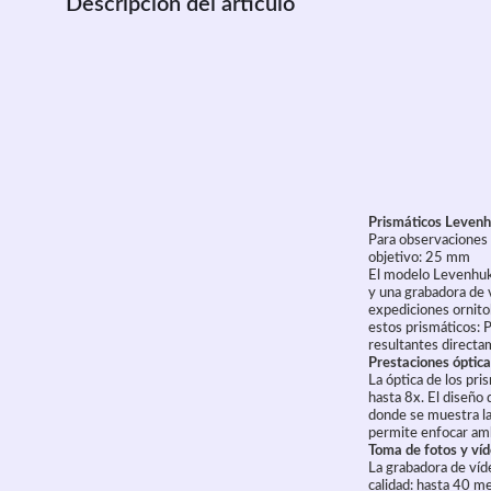
Descripción del artículo
Prismáticos Leven
Para observaciones 
objetivo: 25 mm
El modelo Levenhuk
y una grabadora de v
expediciones ornito
estos prismáticos: P
resultantes directam
Prestaciones ópticas
La óptica de los pr
hasta 8x. El diseño
donde se muestra la
permite enfocar amb
Toma de fotos y víd
La grabadora de ví
calidad: hasta 40 m