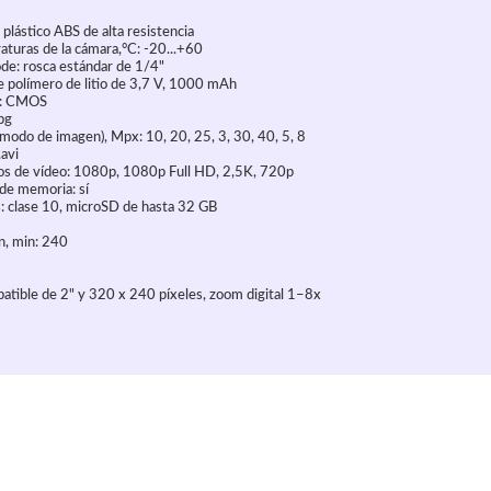
 plástico ABS de alta resistencia
aturas de la cámara,°C: -20...+60
ode: rosca estándar de 1/4"
de polímero de litio de 3,7 V, 1000 mAh
s: CMOS
pg
odo de imagen), Mpx: 10, 20, 25, 3, 30, 40, 5, 8
.avi
os de vídeo: 1080p, 1080p Full HD, 2,5K, 720p
 de memoria: sí
: clase 10, microSD de hasta 32 GB
n, min: 240
abatible de 2" y 320 x 240 píxeles, zoom digital 1–8x