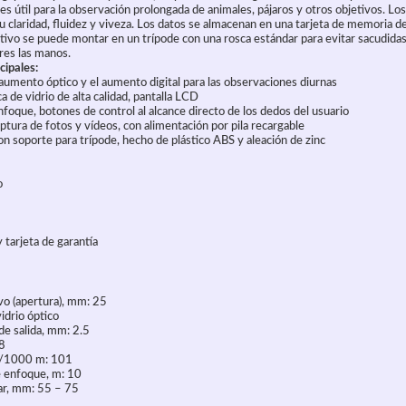
 es útil para la observación prolongada de animales, pájaros y otros objetivos. Los
 claridad, fluidez y viveza. Los datos se almacenan en una tarjeta de memoria de
sitivo se puede montar en un trípode con una rosca estándar para evitar sacudida
res las manos.
cipales:
umento óptico y el aumento digital para las observaciones diurnas
 de vidrio de alta calidad, pantalla LCD
oque, botones de control al alcance directo de los dedos del usuario
ptura de fotos y vídeos, con alimentación por pila recargable
 soporte para trípode, hecho de plástico ABS y aleación de zinc
o
 tarjeta de garantía
vo (apertura), mm: 25
vidrio óptico
de salida, mm: 2.5
 8
m/1000 m: 101
e enfoque, m: 10
lar, mm: 55 – 75