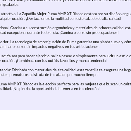
 buscan estilo y comodidad en un solo producto. Con sus características únicas, e
inigualables.
atractivo: La Zapatilla Mujer Puma AMP XT Blanco destaca por su diseño vangua
ualquier ocasión. ¡Destaca entre la multitud con este calzado de alta calidad!
nal: Gracias a su construcción ergonómica y materiales de primera calidad, esta 
dad excepcional durante todo el día. ¡Camina o corre sin preocupaciones!
erior: La tecnología de amortiguación de Puma garantiza una pisada suave y cóm
aminar o correr sin impactos negativos en tus articulaciones.
uso: Ya sea para hacer ejercicio, salir a pasear o simplemente para lucir un estilo c
r ocasión. ¡Combínala con tus outfits favoritos y marca tendencia!
tencia: Fabricada con materiales de alta calidad, esta zapatilla te asegura una larga
stes prematuros, ¡disfruta de tu calzado por mucho tiempo!
Puma AMP XT Blanco es la elección perfecta para las mujeres que buscan un cal
calidad. ¡No pierdas la oportunidad de tenerla en tu colección!