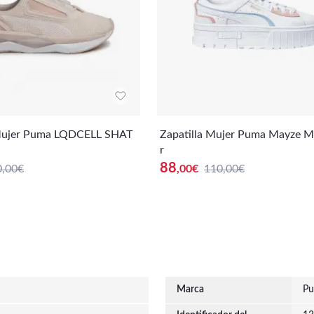
 Mujer Puma LQDCELL SHAT
Zapatilla Mujer Puma Mayze Multicolo
r
88
0,00€
,00
€
110,00€
Marca
P