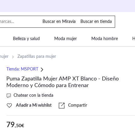
Buscar en Miravia
Buscar en tienda
Belleza y salud
Moda mujer
Moda hombre
H
uipaje
Mascotas
Bebé
Moda infantil
Motor y
mujer
Zapatillas para mujer
Tienda:
MSPORT
Puma Zapatilla Mujer AMP XT Blanco - Diseño
Moderno y Cómodo para Entrenar
Chatear con la tienda
Añadir a Mi wishlist
Compartir
79
,50€