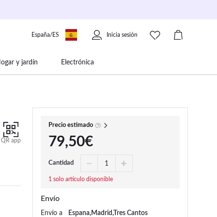
España/ES
Inicia sesión
ogar y jardín
Electrónica
 movilidad
Libros papelería y música
Precio estimado
79,50€
QR app
Cantidad
1 solo artículo disponible
Envío
Envío a
Espana,Madrid,Tres Cantos