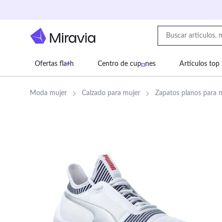
Ofertas fla
h
Centro de cup
nes
Artículos top
Supermercado
Juguetes
Deportes
Eq
Moda mujer
Calzado para mujer
Zapatos planos para 