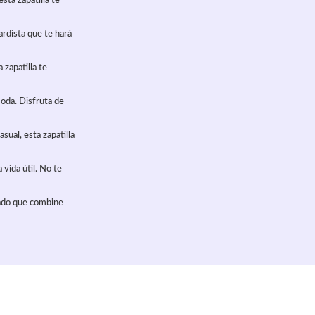
sta zapatilla te
rdista que te hará
zapatilla te
oda. Disfruta de
asual, esta zapatilla
 vida útil. No te
zado que combine