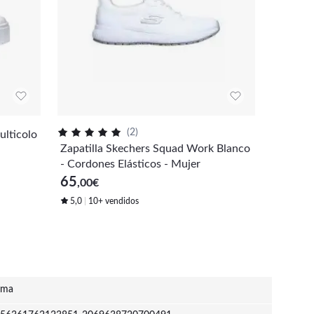
(
2
)
Zapatilla
Zapatilla Skechers Squad Work Blanco
m Beige
- Cordones Elásticos - Mujer
95
,08
€
65
,00
€
5,0
10+ vendidos
uma