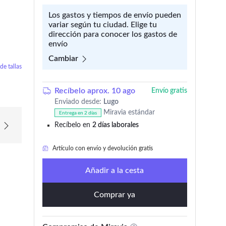
Los gastos y tiempos de envío pueden
variar según tu ciudad. Elige tu
dirección para conocer los gastos de
envío
Cambiar
de tallas
Recíbelo aprox. 10 ago
Envío gratis
Enviado desde:
Lugo
Artículo con envío y devolución gratis
Miravia estándar
Entrega en 2 días
Recíbelo en
2 días laborales
Solo
quedan 1
en stock
Artículo con envío y devolución gratis
Añadir a la cesta
Comprar ya