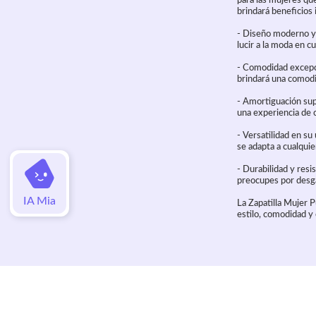
para las mujeres que
brindará beneficios 
- Diseño moderno y 
lucir a la moda en c
- Comodidad excepcio
brindará una comodi
- Amortiguación sup
una experiencia de c
- Versatilidad en su 
se adapta a cualquie
- Durabilidad y resis
preocupes por desga
IA Mia
La Zapatilla Mujer 
estilo, comodidad y 