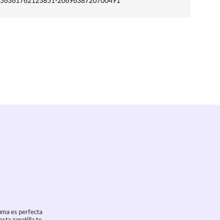
56361762123851-2069638720700491
Puma es perfecta