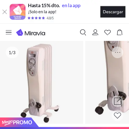
Hasta 15% dto.
en la app
¡Solo en la app!
1/3