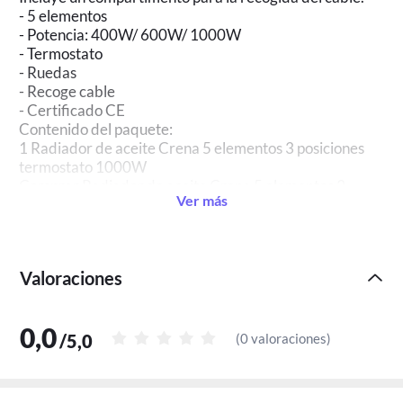
- 5 elementos
- Potencia: 400W/ 600W/ 1000W
- Termostato
- Ruedas
- Recoge cable
- Certificado CE
Contenido del paquete:
1 Radiador de aceite Crena 5 elementos 3 posiciones
termostato 1000W
Comprar Radiador de aceite Crena 5 elementos 3
Ver más
posiciones termostato 1000W
IMPORTANTE: El envío y la entrega se realiza a pie de
calle
Valoraciones
0,0
/
5,0
(
0 valoraciones
)