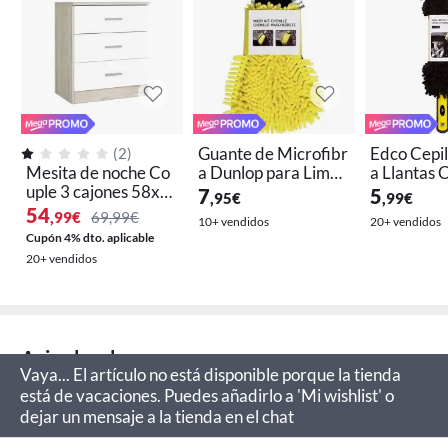
Guante de Microfibr
Edco Cepil
(
2
)
Mesita de noche Co
a Dunlop para Limpi
a Llantas 
uple 3 cajones 58x5
eza de Coche y Cuid
cm Flexibl
7
5
,95
€
,99
€
0x33,3 cm
ado de Pintura
54
,99
€
69,99€
10+ vendidos
20+ vendidos
Cupón 4% dto. aplicable
20+ vendidos
Aviso legal
Vaya... El artículo no está disponible porque la tienda
está de vacaciones. Puedes añadirlo a 'Mi wishlist' o
dejar un mensaje a la tienda en el chat