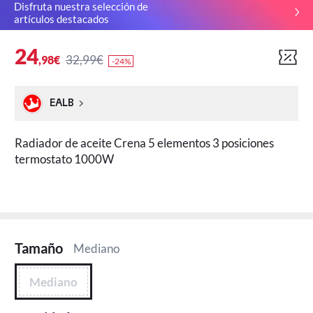
Disfruta nuestra selección de
artículos destacados
24
32,99€
,98€
-24%
EALB
Radiador de aceite Crena 5 elementos 3 posiciones
termostato 1000W
Tamaño
Mediano
Mediano