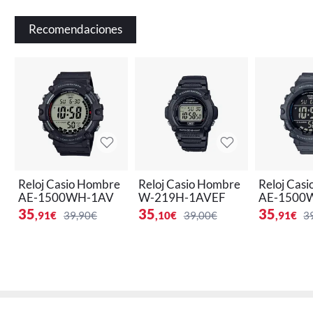
Recomendaciones
Reloj Casio Hombre
Reloj Casio Hombre
Reloj Cas
AE-1500WH-1AV
W-219H-1AVEF
AE-1500
35
35
35
,91
€
39,90€
,10
€
39,00€
,91
€
3