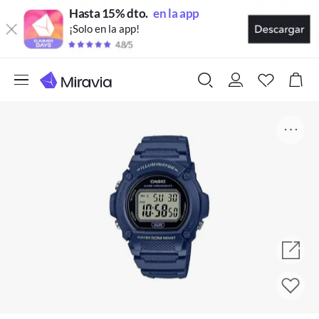
Hasta 15% dto.
en la app
¡Solo en la app!