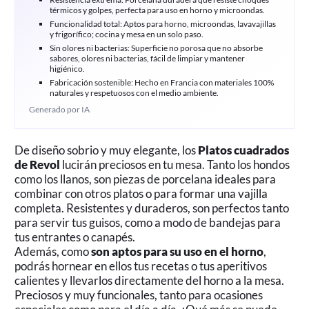
térmicos y golpes, perfecta para uso en horno y microondas.
Funcionalidad total: Aptos para horno, microondas, lavavajillas
y frigorífico; cocina y mesa en un solo paso.
Sin olores ni bacterias: Superficie no porosa que no absorbe
sabores, olores ni bacterias, fácil de limpiar y mantener
higiénico.
Fabricación sostenible: Hecho en Francia con materiales 100%
naturales y respetuosos con el medio ambiente.
Generado por IA
De diseño sobrio y muy elegante, los
Platos cuadrados
de Revol
lucirán preciosos en tu mesa. Tanto los hondos
como los llanos, son piezas de porcelana ideales para
combinar con otros platos o para formar una vajilla
completa. Resistentes y duraderos, son perfectos tanto
para servir tus guisos, como a modo de bandejas para
tus entrantes o canapés.
Además, como
son aptos para su uso en el horno
,
podrás hornear en ellos tus recetas o tus aperitivos
calientes y llevarlos directamente del horno a la mesa.
Preciosos y muy funcionales, tanto para ocasiones