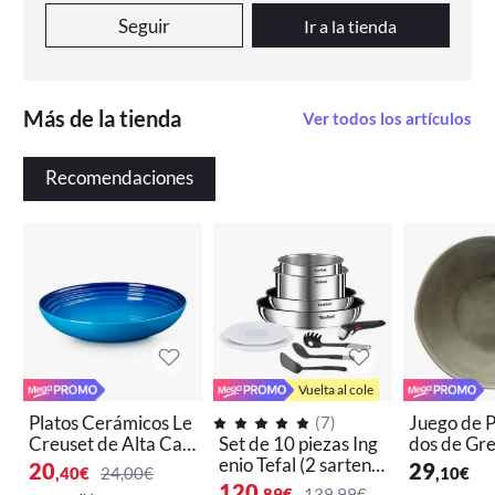
Seguir
Ir a la tienda
Más de la tienda
Ver todos los artículos
Recomendaciones
Vuelta al cole
Platos Cerámicos Le
Juego de P
(
7
)
Creuset de Alta Cali
Set de 10 piezas Ing
dos de Gre
dad para Horno, Mic
enio Tefal (2 sartene
co con To
20
29
,40
€
24,00€
,10
€
roondas y Congelad
s 22 y 26cm, 2 cazos
o – Colecc
120
,89
€
139,99€