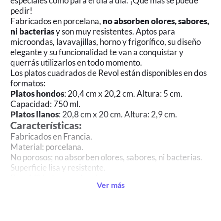
especiales como para el día a día. ¡Qué más se puede
pedir!
Fabricados en porcelana,
n
o absorben olores, sabores,
ni bacterias
y son muy resistentes. Aptos para
microondas, lavavajillas, horno y frigorífico, su diseño
elegante y su funcionalidad te van a conquistar y
querrás utilizarlos en todo momento.
Los platos cuadrados de Revol están disponibles en dos
formatos:
Platos hondos
: 20,4 cm x 20,2 cm. Altura: 5 cm.
Capacidad: 750 ml.
Platos llanos
: 20,8 cm x 20 cm. Altura: 2,9 cm.
Características:
Fabricados en Francia.
Material: porcelana.
No porosos; no absorben olores, sabores, ni bacterias.
Superficie lisa y resistente.
Durabilidad excepcional.
Ver más
Fabricación y materiales respetuosos con el medio
ambiente.
Aptos para microondas, lavavajillas, horno y frigorífico.