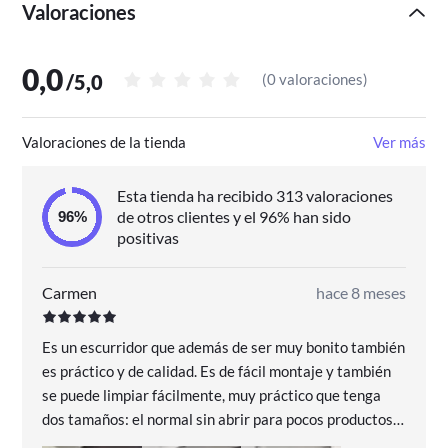
Lo que distingue a la porcelana de
Valoraciones
Revol
La porcelana es mucho más resistente que la cerámica y
0,0
/
5,0
(
0 valoraciones
)
tiene una porosidad muy baja.
Al no tener poro, la comida no se pega, los utensilios se
limpian mucho más fácilmente y además no absorben
Valoraciones de la tienda
Ver más
aceites ni cogen ningún olor.
Además, la porcelana reparte y mantiene la
temperatura de forma excepcional por lo que
Esta tienda ha recibido 313 valoraciones
conseguimos una cocción excelente y muy natural.
de otros clientes y el 96% han sido
Es muy
resistente a los choques térmicos y a los
positivas
pequeños golpes
que suelen producirse en la cocina.
Todos los materiales usados en la fabricación de la
porcelana son 100% naturales y respetuosos con el
Carmen
hace 8 meses
medio ambiente.
Por qué nos gustan los Platos
Es un escurridor que además de ser muy bonito también
cuadrados de Revol
es práctico y de calidad. Es de fácil montaje y también
se puede limpiar fácilmente, muy práctico que tenga
Su diseño es muy elegante y sobrio, perfecto para
cualquier mesa y ocasión.
dos tamaños: el normal sin abrir para pocos productos y
Al ser de porcelana no son porosos; no absorben olores,
si hay más cantidad se amplia con más capacidad. El