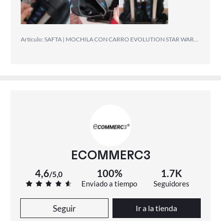
hijo tiene 8 años y le va perfecta la medida.Compare
precios y aquí me salía mejor,totalmente
recomendable., ¡Diseño genial!, Cómodo de llevar
Artículo: SAFTA | MOCHILA CON CARRO EVOLUTION STAR WARS "DIGITAL ESCAPE" - Mochila Escolar Licencia Oficial - Diseño Ergonómico - Amplio Espacio de Almacenamiento - Bolsillos Multifuncionales
ECOMMERC3
4,6
100%
1.7K
/
5,0
Enviado a tiempo
Seguidores
Seguir
Ir a la tienda