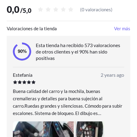
0,0
/
5,0
(
0 valoraciones
)
Valoraciones de la tienda
Ver más
Esta tienda ha recibido 573 valoraciones
de otros clientes y el 90% han sido
positivas
Estefanía
2 years ago
Buena calidad del carro y la mochila, buenas
cremalleras y detalles para buena sujeción al
carro.Ruedas grandes y silenciosas. Cómodo para subir
escalones. Sistema de bloqueo. El dibujo es
bonito,buena calidad de impresión. Bolsillos laterales
para botellas, pañuelos. Me recomendaron esta marca
para carro y mochila por su relación calidad/precio. Mi