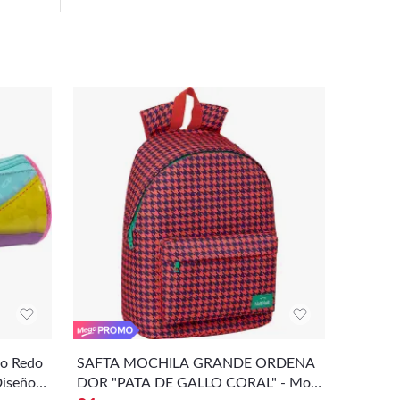
do Redo
SAFTA MOCHILA GRANDE ORDENA
SAFTA |
Diseño ú
DOR "PATA DE GALLO CORAL" - Moc
14 40 x 