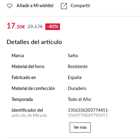
Añadir a Mi wishlist
Compartir
17
29,17€
-40%
,50€
Detalles del artículo
Marca
Safta
Material del forro
Resistente
Fabricado en
España
Material de confección
Duradero
Temporada
Todo el Año
Identificador del
1356336203774451-
artículo de Miravia
2069570849790451
Ver más