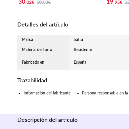
ple DONALD INFANTIL - Kit SAFTA Es
a Vuelta a
30
19
,02
€
50,03€
,95
€
3
colar Mochila y Estuche DONALD INF
pal con Cre
ANTIL - Mochila + Estuche Diseño Úni
sa Lateral
co y Licencia Oficial - Pack Completo
Detalles del artículo
Cole Mochila y Estuche By SAFTA
Marca
Safta
Material del forro
Resistente
Fabricado en
España
Trazabilidad
Información del fabricante
Persona responsable en la
Descripción del artículo