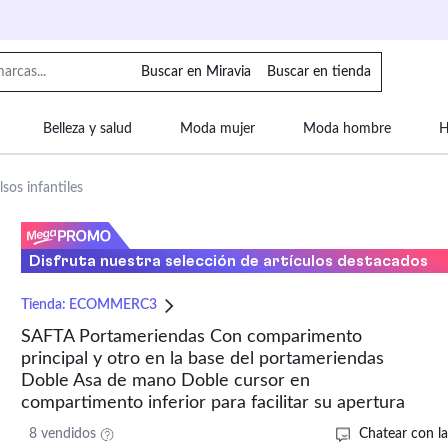
Buscar en Miravia
Buscar en tienda
Belleza y salud
Moda mujer
Moda hombre
H
uipaje
Mascotas
Bebé
Moda infantil
Motor y
sos infantiles
Disfruta nuestra selección de artículos destacados
Tienda:
ECOMMERC3
SAFTA Portameriendas Con comparimento
principal y otro en la base del portameriendas
Doble Asa de mano Doble cursor en
compartimento inferior para facilitar su apertura
8 vendidos
Chatear con la