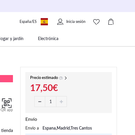
España/ES
Inicia sesión
ogar y jardín
Electrónica
 movilidad
Libros papelería y música
Precio estimado
17,50€
QR app
Envío
Envío a
Espana,Madrid,Tres Cantos
 tienda