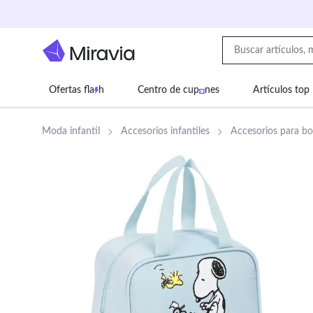
Ofertas fla
h
Centro de cup
nes
Artículos top
Supermercado
Juguetes
Deportes
Eq
Moda infantil
Accesorios infantiles
Accesorios para bol