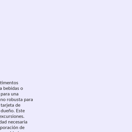
timentos
a bebidas o
 para una
ano robusta para
 tarjeta de
 dueño. Este
excursiones.
idad necesaria
rporación de