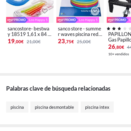
Los Happy 5
Los Happy 5
L
sancostore- bestwa
sanco store - summe
y 18519 1,61 x 84 c
r waves piscina redo
PAPILLON 
m sillón hinchable pis
nda de anillos de col
Gas Papillo
19
23
,00
€
21,00€
,75
€
25,00€
cina con posavasos c
ores 150 x 150 x 40
0x40x16 (A
26
,80
€
4
olor surtido
cm
10+ vendidos
Palabras clave de búsqueda relacionadas
piscina
piscina desmontable
piscina intex