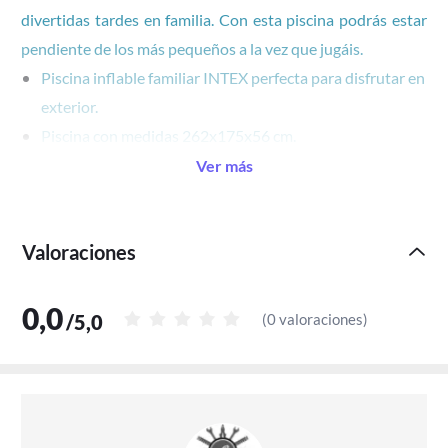
divertidas tardes en familia. Con esta piscina podrás estar
pendiente de los más pequeños a la vez que jugáis.
Piscina inflable familiar INTEX perfecta para disfrutar en
exterior.
Piscina con medidas 262x175x56 cm.
Capacidad para 770 litros de agua y el baño de 3 niños.
Ver más
Fabricada en forma rectangular con pequeña
ondulación.
Valoraciones
Material resistente de vinilo con grosor 0,30 mm.
Diseñada en azul transparente.
Se recomienda llenarla hasta una altura de 36 cm.
0,0
/
5,0
(
0 valoraciones
)
Peso de carga: 10,6 kg.
Uso y mantenimiento
Se recomienda el uso a niños mayores de 6 años, pero
siempre bajo vigilancia de un adulto.