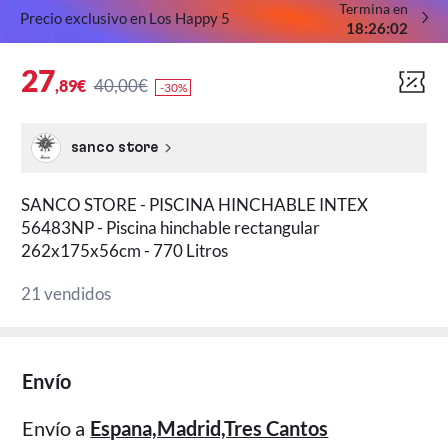
Termina en
Precio exclusivo en Los Happy 5
:
:
18
26
02
27
40,00€
,89€
-30%
sanco store
SANCO STORE - PISCINA HINCHABLE INTEX
56483NP - Piscina hinchable rectangular
262x175x56cm - 770 Litros
21 vendidos
Envío
Envío a
Espana,Madrid,Tres Cantos