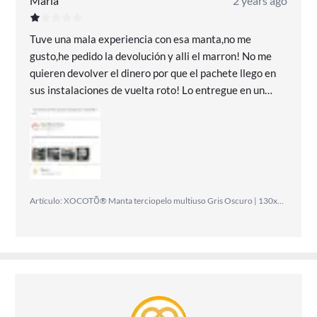
Maria
2 years ago
Tuve una mala experiencia con esa manta,no me
gusto,he pedido la devolución y alli el marron! No me
quieren devolver el dinero por que el pachete llego en
sus instalaciones de vuelta roto! Lo entregue en un
punto de recogida en muy buenas condiciones no
estaba roto que sí no ningun transportista me lo havian
recogido por la politica suya de envoltorio de los
paquetes y aun asi se niegan de devolver mi dinero! Me
pidieron fotos cuando el pachete ya estaba en la
destinación,fotos que yo no hice al pachete solamente
Artículo: XOCOTŌ® Manta terciopelo multiuso Gris Oscuro | 130x160cm | Manta suave para cama, sofá sillón, viaje, etc - XOCOTŌ®
les envie una foto en el momento de la devolución por
que asi lo pedían,la hice,la envíe y no se me guardo en el
movil,ademas la foto era de la manta abierta ,no del
pachete! Nunca me ha pasado eso y por esto estoy muy
indignada! Hamas volveré a comprar en Miravia por
que no protegen al comprador frente a los abusos de
transportistas o el vendedor! No recomiendo a nadie