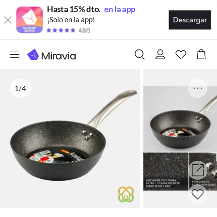
Hasta 15% dto.
en la app
¡Solo en la app!
1/4