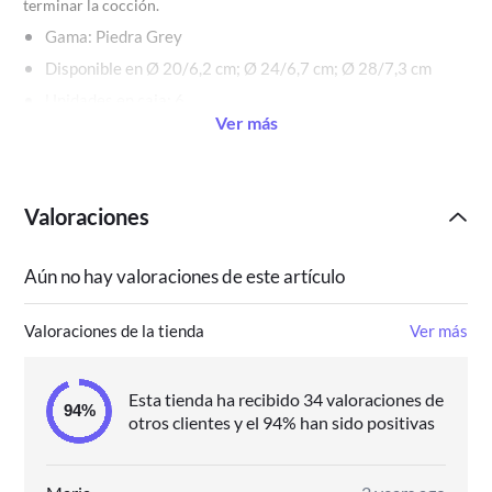
terminar la cocción.
Gama: Piedra Grey
Disponible en Ø 20/6,2 cm; Ø 24/6,7 cm; Ø 28/7,3 cm
Unidades en caja: 6
Ver más
Cuerpo de aluminio forjado
Remaches para mejorar la sujeción.
Antiadherente piedra estilo plata y oro.
Valoraciones
Sistema Full induction.
Mango hueco de acero inoxidable para evitar que se
Aún no hay valoraciones de este artículo
caliente
Ideal para cocciones a alta temperatura.
Valoraciones de la tienda
Ver más
Apta para todo tipo de cocinas: gas, vitro e inducción.
Apta para su limpieza en lavavajillas.
Esta tienda ha recibido 34 valoraciones de
otros clientes y el 94% han sido positivas