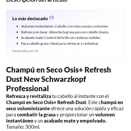
Lo más destacado
Volumen instantáneo: Cabello con más cuerpo y volumen.
Refresca sin lavar: Absorbe la grasa para un cabello limpio.
Acabado mate: Control de brillo sin residuos visibles.
Para cabello graso: Ideal para refrescar y revitalizar.
Generado por IA
Champú en Seco Osis+ Refresh
Dust New Schwarzkopf
Professional
Refresca y revitaliza
tu cabello al instante con el
Champú en Seco Osis+ Refresh Dust
. Este c
hampú en
seco voluminizante
ofrece una solución rápida y eficaz
para
combatir la grasa
y proporcionar un
volumen
instantáneo
y un
acabado mate y empolvado.
Tamaño: 300ml.