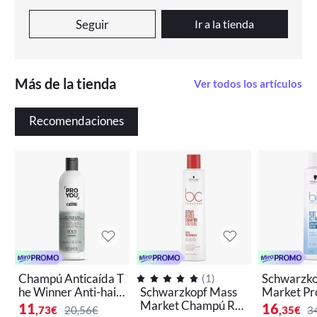
Seguir
Ir a la tienda
Más de la tienda
Ver todos los artículos
Recomendaciones
Champú Anticaída T
Schwarzko
(
1
)
he Winner Anti-hair
Schwarzkopf Mass
Market Pro
Loss ProYou Revlon
Market Champú Re
Champú Ac
11
16
,73
€
20,56€
,35
€
3