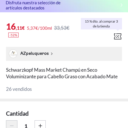
Disfruta nuestra selección de
artículos destacados
15 % dto. al comprar 3
16
de la tienda
33,53€
,11€
5,37€/100ml
-52%
AZpeluqueros
Schwarzkopf Mass Market Champú en Seco
Voluminizante para Cabello Graso con Acabado Mate
26 vendidos
Cantidad