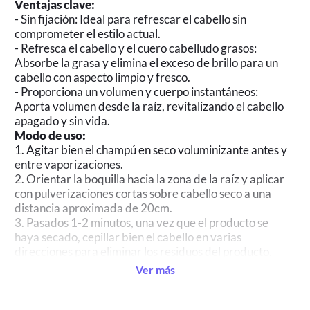
Ventajas clave:
- Sin fijación: Ideal para refrescar el cabello sin
comprometer el estilo actual.
- Refresca el cabello y el cuero cabelludo grasos:
Absorbe la grasa y elimina el exceso de brillo para un
cabello con aspecto limpio y fresco.
- Proporciona un volumen y cuerpo instantáneos:
Aporta volumen desde la raíz, revitalizando el cabello
apagado y sin vida.
Modo de uso:
1. Agitar bien el champú en seco voluminizante antes y
entre vaporizaciones.
2. Orientar la boquilla hacia la zona de la raíz y aplicar
con pulverizaciones cortas sobre cabello seco a una
distancia aproximada de 20cm.
3. Pasados 1-2 minutos, una vez que el producto se
haya secado, cepillar bien el cabello en varias
direcciones para eliminar los residuos del producto.
4. En caso de obstrucción, sumergir el vaporizador en
Ver más
agua caliente y secar muy bien después.
Avisos de Seguridad:
- Extremadamente inflamable: Mantener alejado del