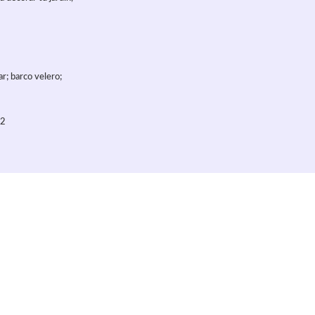
ar; barco velero;
02