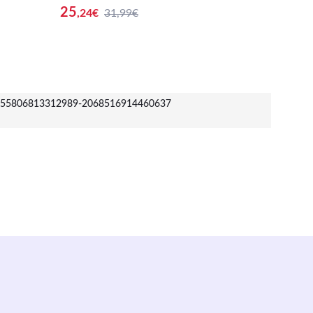
a Jardín
Decoración Náutica Marinera 36x12x1
Decorac
25
125
,24
€
31,99€
,7
6cm
55806813312989-2068516914460637