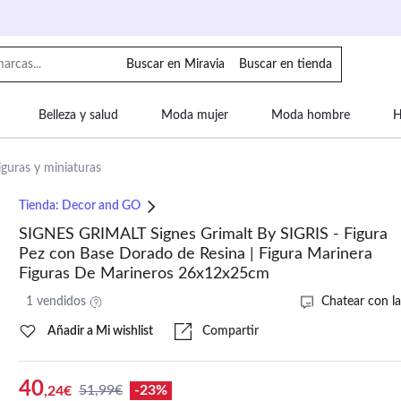
Buscar en Miravia
Buscar en tienda
Belleza y salud
Moda mujer
Moda hombre
H
uipaje
Mascotas
Bebé
Moda infantil
Motor y
iguras y miniaturas
Tienda:
Decor and GO
SIGNES GRIMALT Signes Grimalt By SIGRIS - Figura
Pez con Base Dorado de Resina | Figura Marinera
Figuras De Marineros 26x12x25cm
1 vendidos
Chatear con la
Añadir a Mi wishlist
Compartir
40
51,99€
-23%
,24€