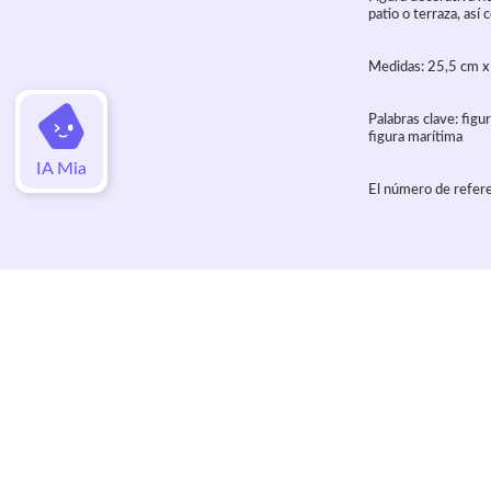
patio o terraza, así
Medidas: 25,5 cm x 
Palabras clave: figu
figura marítima
IA Mia
El número de refere
Valoraciones
Aún no hay valoraciones de este artí