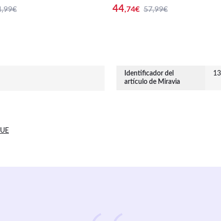
Marrón | Figuras De Resina Par
44
4,99€
,74
€
57,99€
y Decoración
Identificador del
13
artículo de Miravia
 UE