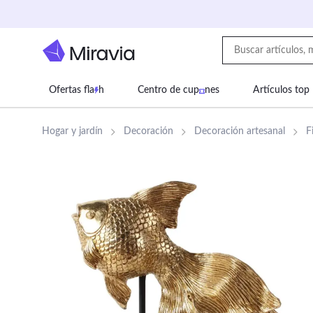
Ofertas fla
h
Centro de cup
nes
Artículos top
Supermercado
Juguetes
Deportes
Eq
Hogar y jardín
Decoración
Decoración artesanal
F