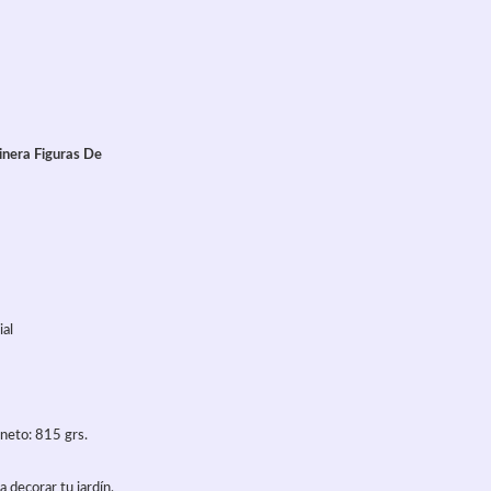
inera Figuras De
ial
neto: 815 grs.
a decorar tu jardín,