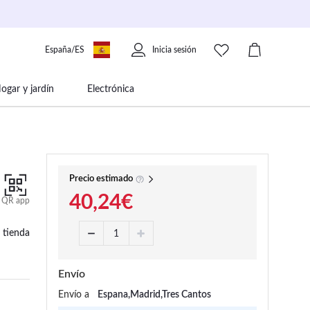
España/ES
Inicia sesión
ogar y jardín
Electrónica
 movilidad
Libros papelería y música
Precio estimado
40,24€
QR app
 tienda
Envío
Envío a
Espana,Madrid,Tres Cantos