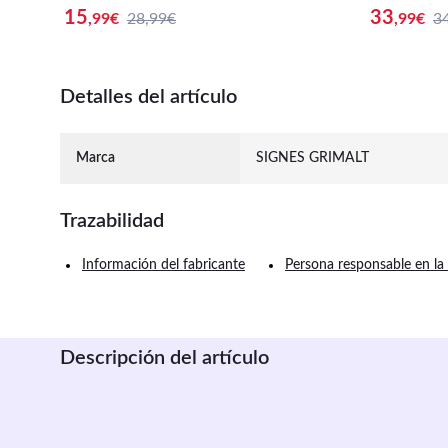
x22x2cm 32442
15
33
,99
€
28,99€
,99
€
3
Detalles del artículo
Marca
SIGNES GRIMALT
Trazabilidad
Información del fabricante
Persona responsable en la
Descripción del artículo