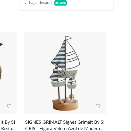
Paga después
t By SI
SIGNES GRIMALT Signes Grimalt By SI
SIGNES 
e Resina
GRIS - Figura Velero Azul de Madera |
a De Co