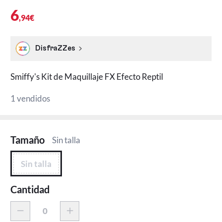
6
,94€
DisfraZZes
Smiffy's Kit de Maquillaje FX Efecto Reptil
1 vendidos
Tamaño
Sin talla
Sin talla
Cantidad