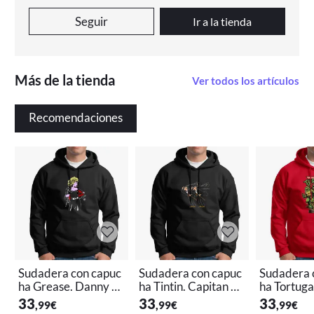
Seguir
Ir a la tienda
Más de la tienda
Ver todos los artículos
Recomendaciones
Sudadera con capuc
Sudadera con capuc
Sudadera 
ha Grease. Danny Z
ha Tintin. Capitan H
ha Tortuga
uko, Sandy Olsson. V
addock. Milu. Tornas
eonardo. R
33
33
33
,99
€
,99
€
,99
€
arios colores. Todas l
ol. Varios colores. To
onatello. 