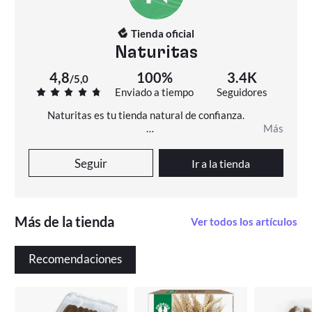
Tienda oficial
Naturitas
4,8
100%
3.4K
/
5,0
Enviado a tiempo
Seguidores
Naturitas es tu tienda natural de confianza.

Más
La misión de Naturitas es promover la salud y el 
bienestar a través de la mayor oferta en línea de 
Seguir
Ir a la tienda
productos y terapias naturales a los mejores 
precios.
Más de la tienda
Ver todos los artículos
Recomendaciones