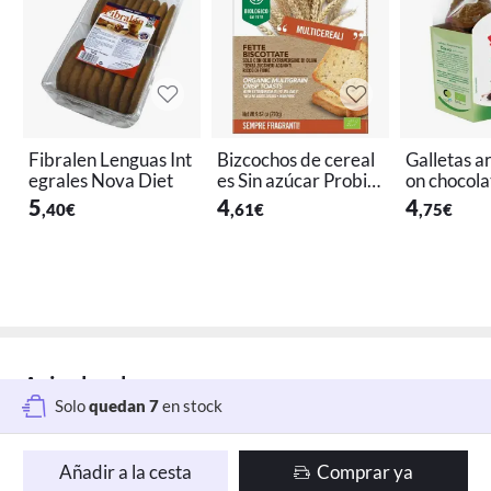
Fibralen Lenguas Int
Bizcochos de cereal
Galletas a
egrales Nova Diet
es Sin azúcar Probio
on chocolate 
s
ranero Int
5
4
4
,40
€
,61
€
,75
€
Aviso legal
Solo
quedan 7
en stock
Añadir a la cesta
Comprar ya