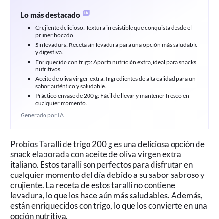
Lo más destacado
Crujiente delicioso: Textura irresistible que conquista desde el
primer bocado.
Sin levadura: Receta sin levadura para una opción más saludable
y digestiva.
Enriquecido con trigo: Aporta nutrición extra, ideal para snacks
nutritivos.
Aceite de oliva virgen extra: Ingredientes de alta calidad para un
sabor auténtico y saludable.
Práctico envase de 200 g: Fácil de llevar y mantener fresco en
cualquier momento.
Generado por IA
Probios Taralli de trigo 200 g es una deliciosa opción de
snack elaborada con aceite de oliva virgen extra
italiano. Estos taralli son perfectos para disfrutar en
cualquier momento del día debido a su sabor sabroso y
crujiente. La receta de estos taralli no contiene
levadura, lo que los hace aún más saludables. Además,
están enriquecidos con trigo, lo que los convierte en una
opción nutritiva.