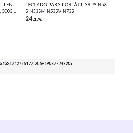
L LEN
TECLADO PARA PORTÁTIL ASUS N53
TECLAD
U00030
S N53SM N53SV N73S
OMPAQ
24
24
,17
€
,75
€
56381742735177-2069690877243209