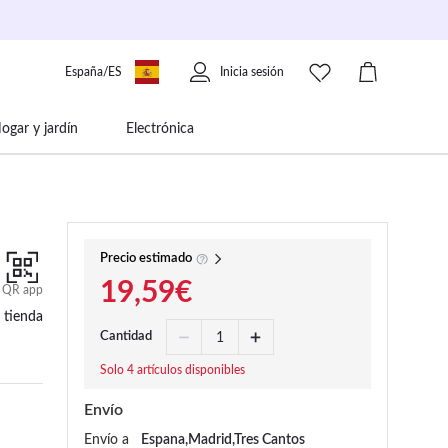
España/ES
Inicia sesión
ogar y jardín
Electrónica
 movilidad
Libros papelería y música
Precio estimado
19,59€
QR app
 tienda
Cantidad
Solo 4 artículos disponibles
Envío
Envío a
Espana,Madrid,Tres Cantos