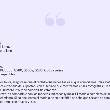
S
il
Lenovo
astellano
s:
80, V580, G580, G580a, G585, G585a Series
ompatibles:
P
or favor,
asegúrese
que el teclado que necesitas es el que anunciamos. Para evit
e el teclado de su portátil con el teclado que mostramos en las fotografías. En 
 el número P/N y no coincidir físicamente.
rtátil es compatible con los modelos indicados (y más). El modelo completo de su
el mismo. Si no encuentra el modelo de su portátil o no sabe qué teclado es comp
rmaremos con mucho gusto.