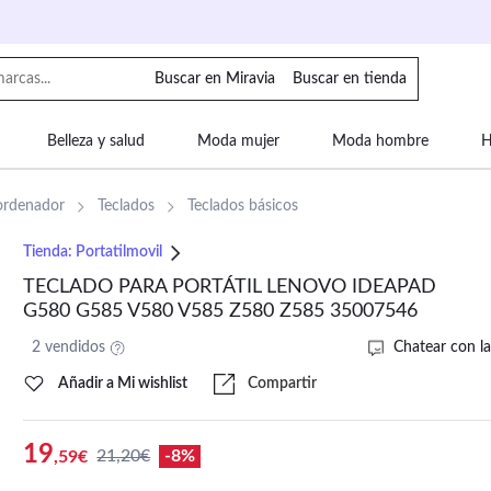
Buscar en Miravia
Buscar en tienda
Belleza y salud
Moda mujer
Moda hombre
H
uipaje
Mascotas
Bebé
Moda infantil
Motor y
ordenador
Teclados
Teclados básicos
Tienda:
Portatilmovil
TECLADO PARA PORTÁTIL LENOVO IDEAPAD
G580 G585 V580 V585 Z580 Z585 35007546
2 vendidos
Chatear con la
Añadir a Mi wishlist
Compartir
19
21,20€
-8%
,59€