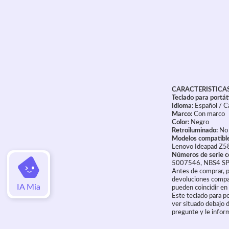
CARACTERÍSTICA
Teclado para portát
Idioma:
Español / C
Marco:
Con marco
Color:
Negro
Retroiluminado:
No
Modelos compatible
Lenovo Ideapad Z5
Números de serie c
5007546, NBS4 S
Antes de comprar, p
devoluciones compar
IA Mia
pueden coincidir en
Este teclado para po
ver situado debajo d
pregunte y le info