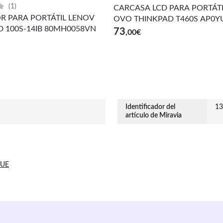
(
1
)
CARCASA LCD PARA PORTÁTI
 PARA PORTÁTIL LENOV
OVO THINKPAD T460S AP0Y
D 100S-14IB 80MH0058VN
0
73
,00
€
Identificador del
13
artículo de Miravia
 UE