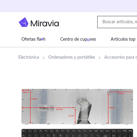
Ofertas fla
h
Centro de cup
nes
Artículos top
Supermercado
Juguetes
Deportes
Eq
Electrónica
Ordenadores y portátiles
Accesorios para 