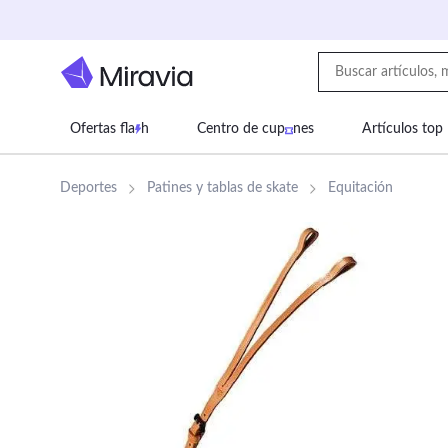
Ofertas fla
h
Centro de cup
nes
Artículos top
Supermercado
Juguetes
Deportes
Eq
Deportes
Patines y tablas de skate
Equitación