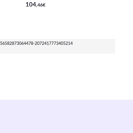
104
7
,46
€
,10
€
56582873064478-2072417773405214