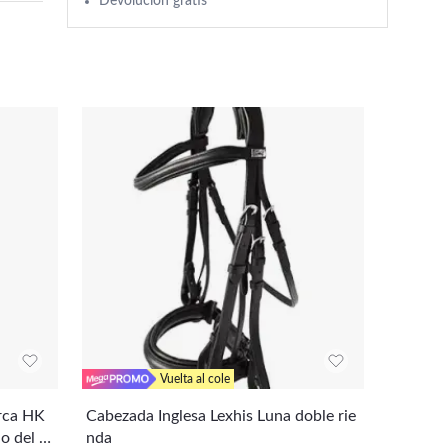
Devolución gratis
Vuelta al cole
arca HK
Cabezada Inglesa Lexhis Luna doble rie
Mosquet
o del A
nda
itazione