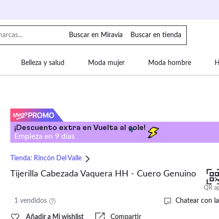
Buscar en Miravia
Buscar en tienda
Belleza y salud
Moda mujer
Moda hombre
H
uipaje
Mascotas
Bebé
Moda infantil
Motor y
¡Descuento extra en Vuelta al cole!
Empieza en
9
días
Tienda:
Rincón Del Valle
Tijerilla Cabezada Vaquera HH - Cuero Genuino
QR a
1 vendidos
Chatear con la
Añadir a Mi wishlist
Compartir