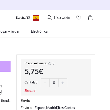
España/ES
Inicia sesión
ogar y jardín
Electrónica
 movilidad
Libros papelería y música
Precio estimado
5,75€
Cantidad
Sin stock
pp
Envío
 tienda
Envío a
Espana,Madrid,Tres Cantos