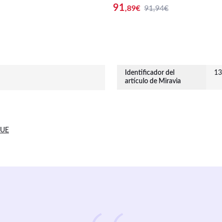
siento Ajustable
91
,89
€
91,94€
Identificador del
13
artículo de Miravia
 UE