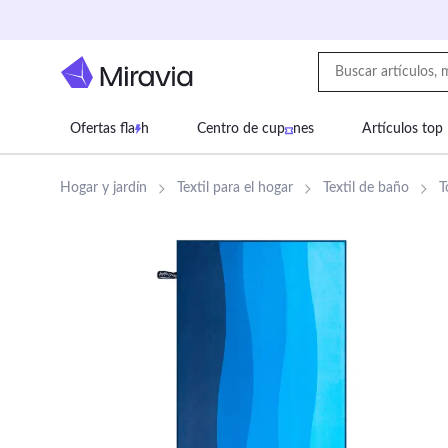
Ofertas fla
h
Centro de cup
nes
Artículos top
Supermercado
Juguetes
Deportes
Eq
Hogar y jardín
Textil para el hogar
Textil de baño
T