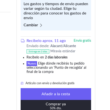
Los gastos y tiempos de envío pueden
variar según tu ciudad. Elige tu
dirección para conocer los gastos de
envío
Cambiar
Recíbelo aprox. 11 ago
Envío gratis
Enviado desde:
Alacant/Alicante
Miravia estándar
Entrega en 2 días
Recíbelo en
2 días laborales
Elige dónde recibirás tu pedido
Artículo con envío y devolución gratis
Nuevo
seleccionando un 'Punto de recogida' al
final de la compra
Solo
quedan 9
en stock
Artículo con envío y devolución gratis
Añadir a la cesta
Comprar ya
50% dto.