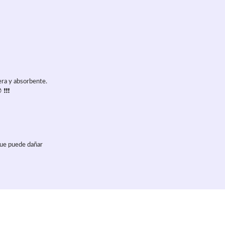
era y absorbente.
 ❗❗❗
que puede dañar