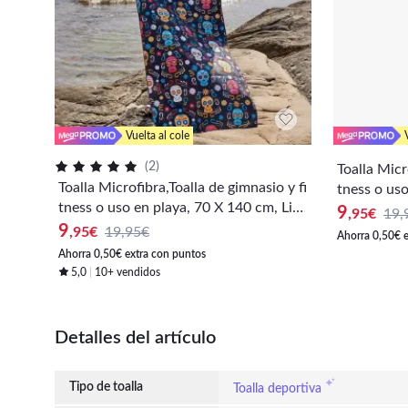
Vuelta al cole
(
2
)
Toalla Micr
Toalla Microfibra,Toalla de gimnasio y fi
tness o uso
tness o uso en playa, 70 X 140 cm, Lige
ra y Secado
9
,95
€
19,
ra y Secado rápido, Toalla de Baño con
9
diseño orig
,95
€
19,95€
Ahorra 0,50€ 
diseño original "Catrinas"
Ahorra 0,50€ extra con puntos
5,0
10+ vendidos
Detalles del artículo
Tipo de toalla
Toalla deportiva