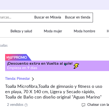
Buscar en Miravia
Buscar en tienda
Belleza y salud
Moda mujer
Moda hombre
H
uipaje
Mascotas
Bebé
Moda infantil
Motor y
oallas
¡Descuento extra en Vuelta al cole!
Empieza en
9
días
Tienda:
Pimestar
Toalla Microfibra,Toalla de gimnasio y fitness o uso
en playa, 70 X 140 cm, Ligera y Secado rápido,
Toalla de Baño con diseño original "Aguas Marino"
2 vendidos
Chatear con la