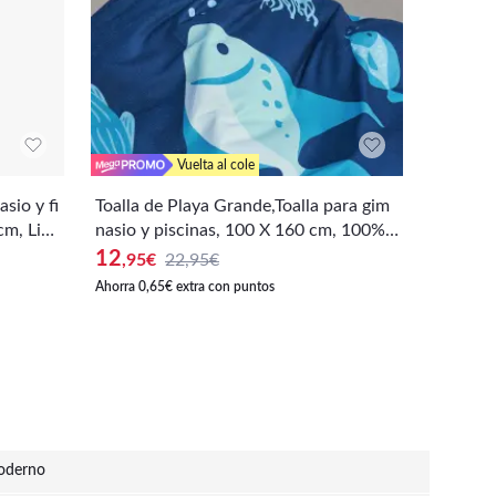
Vuelta al cole
sio y fi
Toalla de Playa Grande,Toalla para gim
Toalla M
cm, Lige
nasio y piscinas, 100 X 160 cm, 100%
tness o 
año con
Poliéster, Ultra-ligera y Secado rápido,
ra y Se
12
9
,95
€
22,95€
,95
€
Toalla de Camping con diseño original
diseño o
Ahorra 0,65€ extra con puntos
Ahorra 0,5
"Peces"
oderno