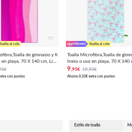
Vuelta al cole
Vuelta al cole
ofibra,Toalla de gimnasio y fi
Toalla Microfibra,Toalla de gimna
 en playa, 70 X 140 cm, Lige
tness o uso en playa, 70 X 140 
 rápido, Toalla de Baño con
ra y Secado rápido, Toalla de B
9
95€
,95
€
19,95€
inal "Aguas rojo"
diseño original "Flamencos"
extra con puntos
Ahorra 0,50€ extra con puntos
Estilo de toalla
M