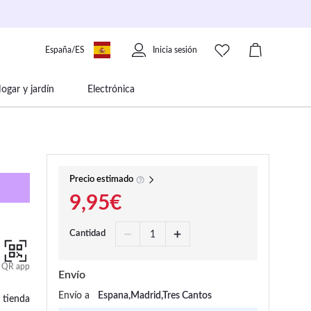
España/ES
Inicia sesión
ogar y jardín
Electrónica
 movilidad
Libros papelería y música
Precio estimado
9,95€
Cantidad
QR app
Envío
Envío a
Espana,Madrid,Tres Cantos
 tienda