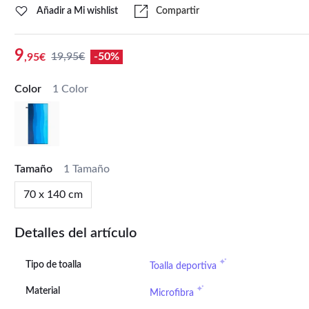
Añadir a Mi wishlist
Compartir
9
19,95€
-50%
,95€
Color
1 Color
Tamaño
1 Tamaño
70 x 140 cm
Detalles del artículo
Tipo de toalla
Toalla deportiva
Material
Microfibra