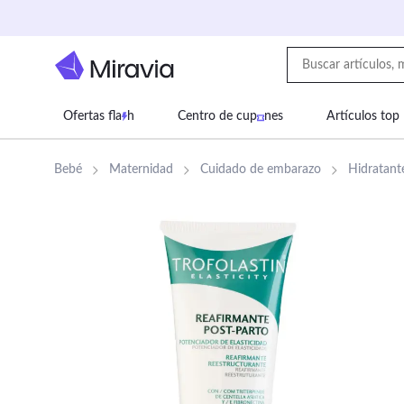
Ofertas fla
h
Centro de cup
nes
Artículos top
Supermercado
Juguetes
Deportes
Eq
Bebé
Maternidad
Cuidado de embarazo
Hidratant