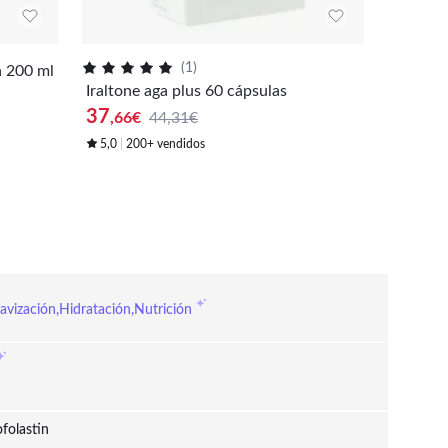
(
1
)
 200 ml
Bepanth
Iraltone aga plus 60 cápsulas
ante di
37
24
,66
€
44,31€
,60
€
5,0
200+ vendidos
10+ vendi
avización,Hidratación,Nutrición
ofolastin