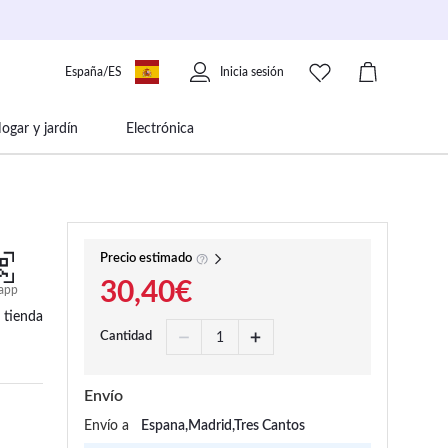
España/ES
Inicia sesión
ogar y jardín
Electrónica
 movilidad
Libros papelería y música
Precio estimado
30,40€
app
 tienda
Cantidad
Envío
Envío a
Espana,Madrid,Tres Cantos