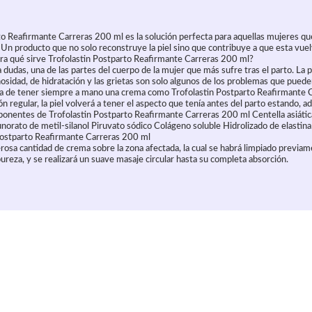
to Reafirmante Carreras 200 ml es la solución perfecta para aquellas mujeres qu
o. Un producto que no solo reconstruye la piel sino que contribuye a que esta vuel
ara qué sirve Trofolastin Postparto Reafirmante Carreras 200 ml?
r a dudas, una de las partes del cuerpo de la mujer que más sufre tras el parto. La 
nosidad, de hidratación y las grietas son solo algunos de los problemas que puede
ia de tener siempre a mano una crema como Trofolastin Postparto Reafirmante 
ión regular, la piel volverá a tener el aspecto que tenía antes del parto estando, 
ponentes de Trofolastin Postparto Reafirmante Carreras 200 ml Centella asiáti
unorato de metil-silanol Piruvato sódico Colágeno soluble Hidrolizado de elasti
 Postparto Reafirmante Carreras 200 ml
erosa cantidad de crema sobre la zona afectada, la cual se habrá limpiado previa
reza, y se realizará un suave masaje circular hasta su completa absorción.
culo