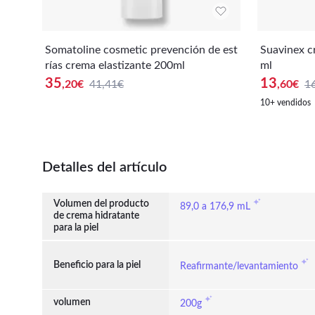
Somatoline cosmetic prevención de est
Suavinex c
rías crema elastizante 200ml
ml
35
13
,20
€
41,41€
,60
€
1
10+ vendidos
Detalles del artículo
Volumen del producto
89,0 a 176,9 mL
de crema hidratante
para la piel
Beneficio para la piel
Reafirmante/levantamiento
volumen
200g