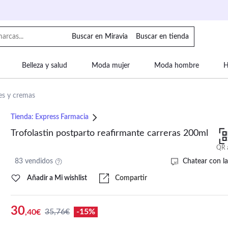
Buscar en Miravia
Buscar en tienda
Belleza y salud
Moda mujer
Moda hombre
H
uipaje
Mascotas
Bebé
Moda infantil
Motor y
es y cremas
Tienda:
Express Farmacia
Trofolastin postparto reafirmante carreras 200ml
QR 
83 vendidos
Chatear con la
Añadir a Mi wishlist
Compartir
30
35,76€
-15%
,40€