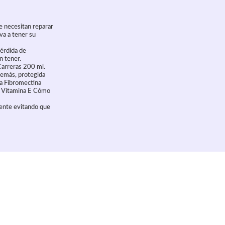
e necesitan reparar
va a tener su
pérdida de
n tener.
Carreras 200 ml.
además, protegida
ca Fibromectina
na Vitamina E Cómo
mente evitando que