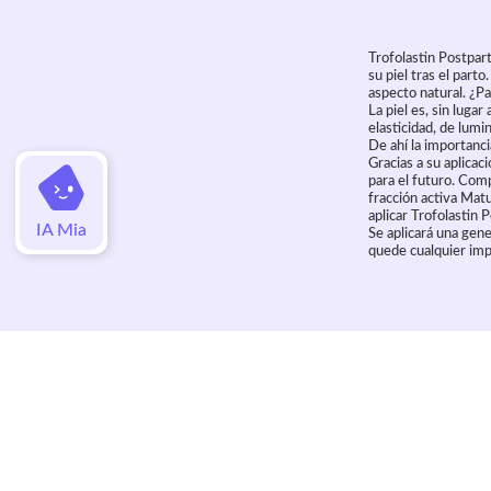
Trofolastin Postpar
su piel tras el part
aspecto natural. ¿P
La piel es, sin luga
elasticidad, de lumi
De ahí la importanc
Gracias a su aplicac
para el futuro. Com
fracción activa Mat
aplicar Trofolastin
IA Mia
Se aplicará una gen
quede cualquier impu
Valoraciones
Aún no hay valoraciones de este artí