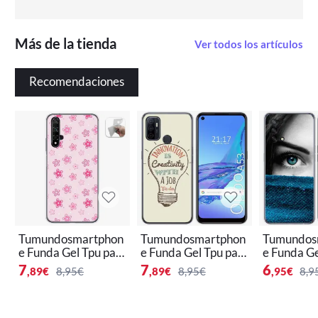
Más de la tienda
Ver todos los artículos
Recomendaciones
Tumundosmartphon
Tumundosmartphon
Tumundos
e Funda Gel Tpu par
e Funda Gel Tpu par
e Funda Ge
a Huawei Nova 5T /
a Oppo A53 / A53s
a Oppo A7
7
7
6
,89
€
8,95€
,89
€
8,95€
,95
€
8,9
Honor 20 diseño Flo
diseño Creativity Di
ño Ojo Dib
res Dibujos
bujos