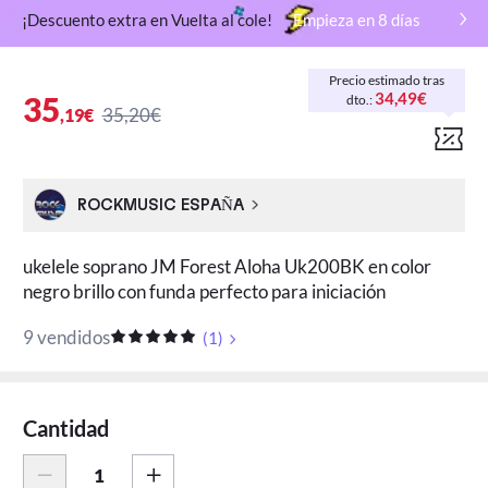
¡Descuento extra en Vuelta al cole!
Empieza en
8
días
Precio estimado tras
34,49€
35
dto.:
35,20€
,19€
ROCKMUSIC ESPAÑA
ukelele soprano JM Forest Aloha Uk200BK en color
negro brillo con funda perfecto para iniciación
9 vendidos
(
1
)
Cantidad