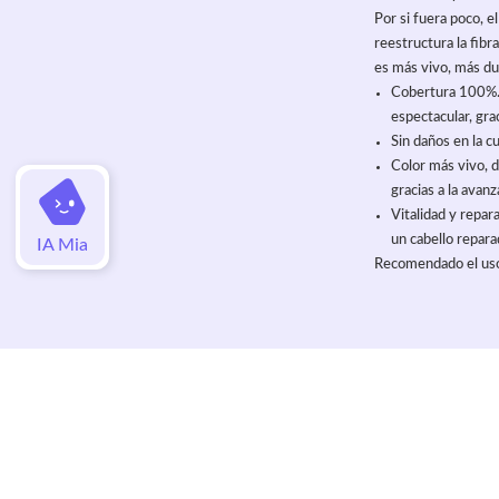
Por si fuera poco, 
reestructura la fibr
es más vivo, más du
Cobertura 100%. P
espectacular, gra
Sin daños en la cu
Color más vivo, d
gracias a la avan
Vitalidad y repar
un cabello repara
IA Mia
Recomendado el uso 
Valoraciones
Aún no hay valoraciones de este artí