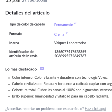
17
29,75€/100ml
,85€
Detalles del artículo
Tipo de color de cabello
Permanente
Formato
Crema
Marca
Valquer Laboratorios
Identificador del
1356077417528359-
artículo de Miravia
2068995272649767
Lo más destacado
Color intenso: Color vibrante y duradero con tecnología Vplex.
Cabello revitalizado: Repara y fortalece la cutícula capilar con arg
Cobertura total: Cubre las canas al 100% con pigmentos intensos
Brillo superior: luminosidad y vitalidad para un cabello radiante.
¿Necesitas reportar un problema con este artículo?
Haz click aquí