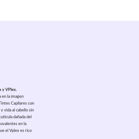
a y VPlex.
a en la imagen
Tintes Capilares con
y vida al cabello sin
 cutícula dañada del
covalentes en la
ue el Vplex es rico