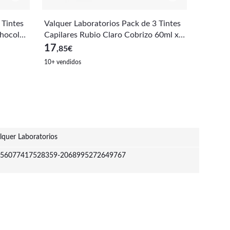
 Tintes
Valquer Laboratorios Pack de 3 Tintes
Valquer
hocolat
Capilares Rubio Claro Cobrizo 60ml x
Capilar
3uds
Vplex -
17
17
,85
€
,85
€
10+ vendidos
lquer Laboratorios
56077417528359-2068995272649767