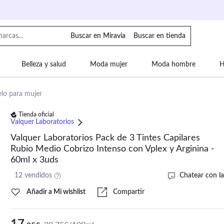
Buscar en Miravia
Buscar en tienda
Belleza y salud
Moda mujer
Moda hombre
H
uipaje
Mascotas
Bebé
Moda infantil
Motor y
elo para mujer
Tienda oficial
Valquer Laboratorios
Valquer Laboratorios Pack de 3 Tintes Capilares
Rubio Medio Cobrizo Intenso con Vplex y Arginina -
60ml x 3uds
12 vendidos
Chatear con la
Añadir a Mi wishlist
Compartir