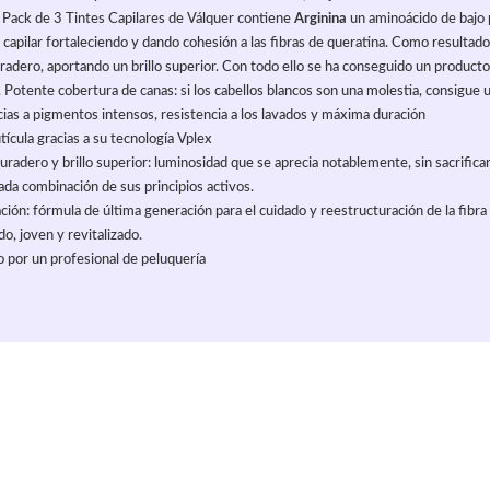
el Pack de 3 Tintes Capilares de Válquer contiene
Arginina
un aminoácido de bajo 
a capilar fortaleciendo y dando cohesión a las fibras de queratina. Como resultado,
radero, aportando un brillo superior. Con todo ello se ha conseguido un producto
otente cobertura de canas: si los cabellos blancos son una molestia, consigue 
cias a pigmentos intensos, resistencia a los lavados y máxima duración
tícula gracias a su tecnología Vplex
uradero y brillo superior: luminosidad que se aprecia notablemente, sin sacrificar l
zada combinación de sus principios activos.
ación: fórmula de última generación para el cuidado y reestructuración de la fibra
do, joven y revitalizado.
por un profesional de peluquería
culo