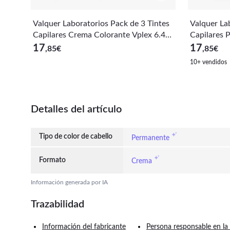
Valquer Laboratorios Pack de 3 Tintes
Valquer La
Capilares Crema Colorante Vplex 6.44
Capilares 
Rubio Oscuro Cobrizo Intenso 60ml x
Sunrise - 
17
17
,85
€
,85
€
3uds
10+ vendidos
Detalles del artículo
Tipo de color de cabello
Permanente
Formato
Crema
Información generada por IA
Trazabilidad
Información del fabricante
Persona responsable en la