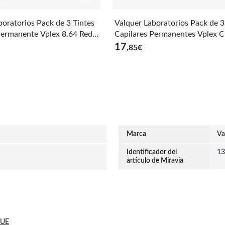
boratorios Pack de 3 Tintes
Valquer Laboratorios Pack de 3
Permanente Vplex 8.64 Red
Capilares Permanentes Vplex C
60ml x 3udsx3uds
e Intenso 60ml x 3uds
17
,85
€
Marca
Va
Identificador del
13
artículo de Miravia
 UE