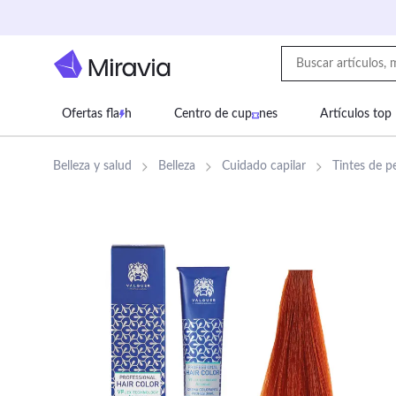
Ofertas fla
h
Centro de cup
nes
Artículos top
Supermercado
Juguetes
Deportes
Eq
Belleza y salud
Belleza
Cuidado capilar
Tintes de p