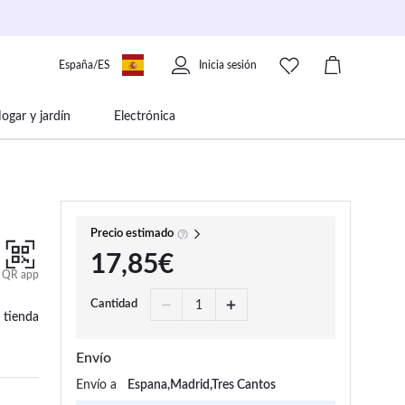
España/ES
Inicia sesión
ogar y jardín
Electrónica
 movilidad
Libros papelería y música
Precio estimado
17,85€
QR app
Cantidad
 tienda
Envío
Envío a
Espana,Madrid,Tres Cantos