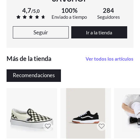
resolver cualquier problema. Tu satisfacción es nuestra
prioridad.
4,7
100%
284
/
5,0
Enviado a tiempo
Seguidores
¡Añade estilo, comodidad y calidad a los pies de los más
pequeños con estas zapatillas Vans modelo Old Skool
Seguir
Ir a la tienda
Theory Trade! No esperes más y haz tu pedido ahora
mismo.
Más de la tienda
Ver todos los artículos
Recomendaciones