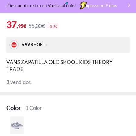
¡Descuento extra en Vuelta al cole!
Empieza en
9
días
37
55,00€
,95€
-31%
5AVSHOP
VANS ZAPATILLA OLD SKOOL KIDS THEORY
TRADE
3 vendidos
Color
1 Color