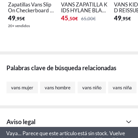
Zapatillas Vans Slip
VANS ZAPATILLA K
VANS KID
On Checkerboard p
IDS HYLANE BLAC
D REISSU
ara Niños
K
BLANCO
49
45
49
,95
€
,50
€
65,00€
,95
€
20+ vendidos
Palabras clave de búsqueda relacionadas
vans mujer
vans hombre
vans niño
vans niña
Aviso legal
Vaya... Parece que este artículo está sin stock. Vuelve