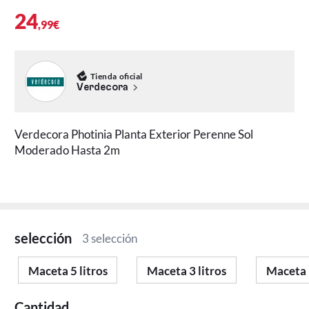
24
,99€
Tienda oficial
Verdecora
Verdecora Photinia Planta Exterior Perenne Sol
Moderado Hasta 2m
selección
3 selección
Maceta 5 litros
Maceta 3 litros
Maceta 
Cantidad