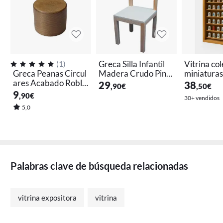
Greca Silla Infantil
Vitrina co
(
1
)
Greca Peanas Circul
Madera Crudo Pinta
miniatura
ares Acabado Roble
r Decorar Chopo Pin
o Barniz R
29
38
,90
€
,50
€
- Altura 6.5 Cms - M
o 31x31x60cm
idas (anch
9
,90
€
30+ vendidos
adera Maciza - Vari
to): 30 * 5
5,0
as Medidas
Palabras clave de búsqueda relacionadas
vitrina expositora
vitrina