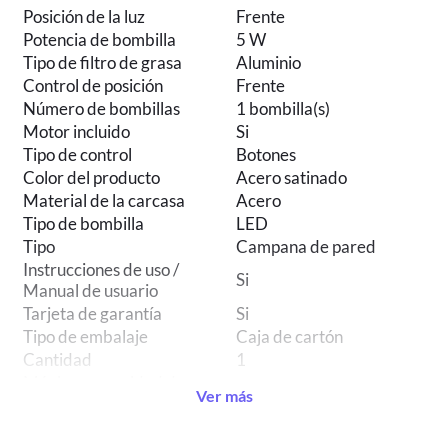
Posición de la luz
Frente
Potencia de bombilla
5 W
Tipo de filtro de grasa
Aluminio
Control de posición
Frente
Número de bombillas
1 bombilla(s)
Motor incluido
Si
Tipo de control
Botones
Color del producto
Acero satinado
Material de la carcasa
Acero
Tipo de bombilla
LED
Tipo
Campana de pared
Instrucciones de uso /
Si
Manual de usuario
Tarjeta de garantía
Si
Tipo de embalaje
Caja de cartón
Cantidad
1
Máxima capacidad de
310 m³/h
Ver más
extracción
Tipo de extracción
Canalizado/Recirculación