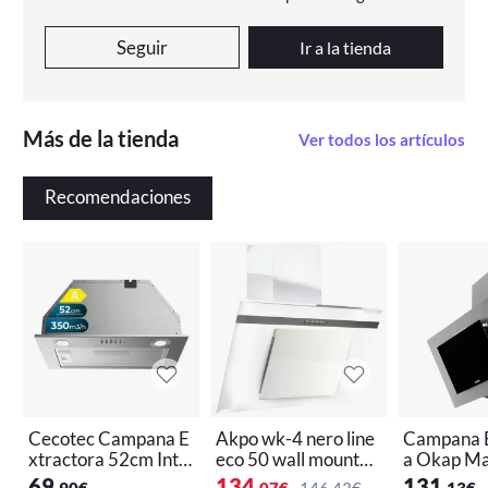
Seguir
Ir a la tienda
Más de la tienda
Ver todos los artículos
Recomendaciones
Cecotec Campana E
Akpo wk-4 nero line
Campana E
xtractora 52cm Inte
eco 50 wall mounted
a Okap Ma
grada Bolero Flux I
kitchen extractor ho
al P 2 50 S
69
134
131
,90
€
,07
€
146,43€
,13
€