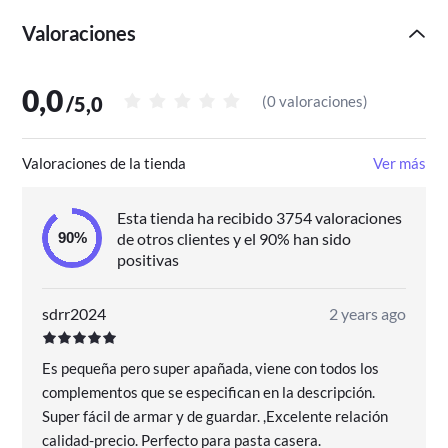
Número de velocidades
3
Nivel de ruido (alta
Valoraciones
63 dB
velocidad)
Filtro lavable
Si
Nivel de ruido (baja
0,0
47 dB
/
5,0
(
0 valoraciones
)
velocidad)
Valoraciones de la tienda
Ver más
Esta tienda ha recibido 3754 valoraciones
de otros clientes y el 90% han sido
positivas
sdrr2024
2 years ago
Es pequeña pero super apañada, viene con todos los
complementos que se especifican en la descripción.
Super fácil de armar y de guardar. ,Excelente relación
calidad-precio. Perfecto para pasta casera.