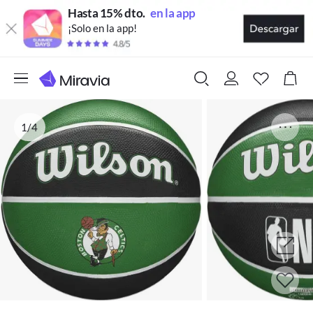
Hasta 15% dto.
en la app
¡Solo en la app!
1/4