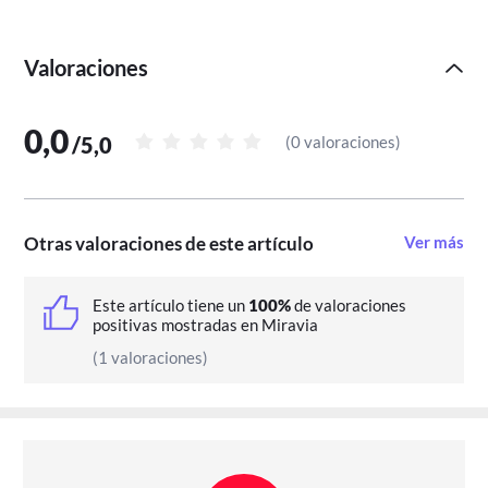
Performance, que asegura un agarre óptimo en cualquier pista,
incluso en superficies rugosas.
Valoraciones
Sus ventajas de un vistazo:
Diseño: Boston Celtics
0,0
/
5,0
(
0 valoraciones
)
Caucho de alta calidad
Tamaño 7
Agarre óptimo
Otras valoraciones de este artículo
Ver más
Construcción de ranuras profesional
Este artículo tiene un
100%
de valoraciones
positivas mostradas en Miravia
(1 valoraciones)