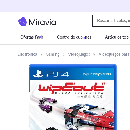
Ofertas fla
h
Centro de cup
nes
Artículos top
Supermercado
Juguetes
Deportes
Eq
Electrónica
Gaming
Videojuegos
Videojuegos para