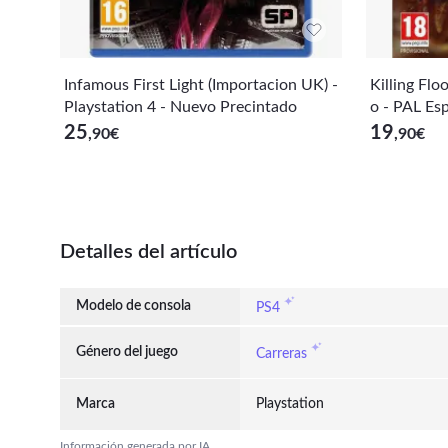
Infamous First Light (Importacion UK) -
Killing Flo
Playstation 4 - Nuevo Precintado
o - PAL Es
25
19
,90
€
,90
€
Detalles del artículo
Modelo de consola
PS4
Género del juego
Carreras
Marca
Playstation
Información generada por IA