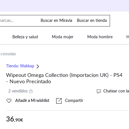
Buscar en Miravia
Buscar en tienda
Belleza y salud
Moda mujer
Moda hombre
H
uipaje
Mascotas
Bebé
Moda infantil
Motor y
 consolas
Tienda:
Wakkap
Wipeout Omega Collection (Importacion UK) - PS4
- Nuevo Precintado
2 vendidos
Chatear con la
Añadir a Mi wishlist
Compartir
36
,90€