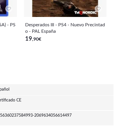
A) - PS
Desperados III - PS4 - Nuevo Precintad
Fatal F
o - PAL España
portaci
19
64
,90
€
,89
€
pañol
rtificado CE
56360237584993-2069634056614497