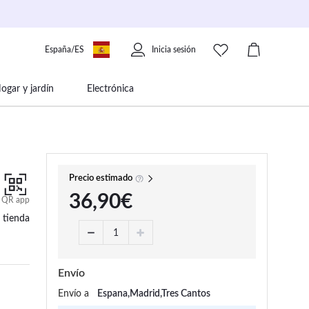
España/ES
Inicia sesión
ogar y jardín
Electrónica
 movilidad
Libros papelería y música
Precio estimado
36,90€
QR app
 tienda
Envío
Envío a
Espana,Madrid,Tres Cantos