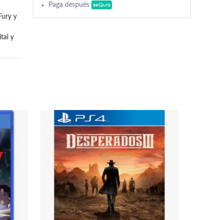
Paga después
ury y 
al y 