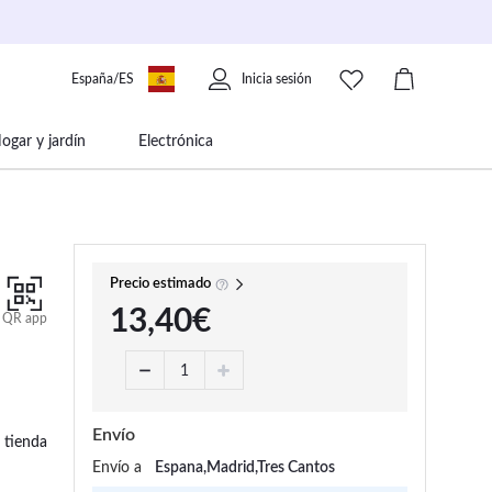
España/ES
Inicia sesión
ogar y jardín
Electrónica
 movilidad
Libros papelería y música
Precio estimado
13,40€
QR app
Envío
 tienda
Envío a
Espana,Madrid,Tres Cantos