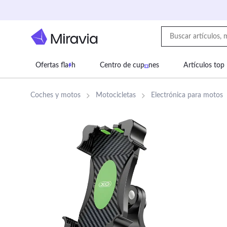
Ofertas fla
h
Centro de cup
nes
Artículos top
Supermercado
Juguetes
Deportes
Eq
Coches y motos
Motocicletas
Electrónica para motos