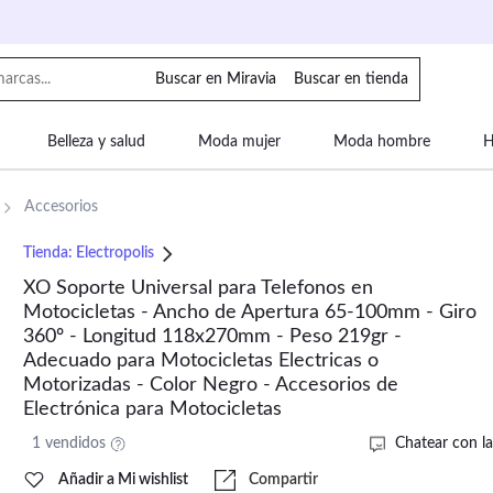
Buscar en Miravia
Buscar en tienda
Belleza y salud
Moda mujer
Moda hombre
H
uipaje
Mascotas
Bebé
Moda infantil
Motor y
Accesorios
Tienda:
Electropolis
XO Soporte Universal para Telefonos en
Motocicletas - Ancho de Apertura 65-100mm - Giro
360º - Longitud 118x270mm - Peso 219gr -
Adecuado para Motocicletas Electricas o
Motorizadas - Color Negro - Accesorios de
Electrónica para Motocicletas
1 vendidos
Chatear con la
Añadir a Mi wishlist
Compartir