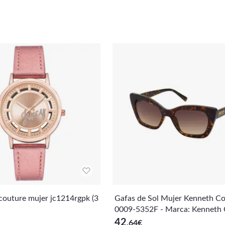
re mujer jc1214rgpk (3
Gafas de Sol Mujer Kenneth C
0009-5352F - Marca: Kenneth C
AN: 0889214513526
42
,64
€