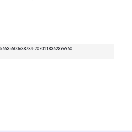
distanc
o
56535500638784-2070118362896960