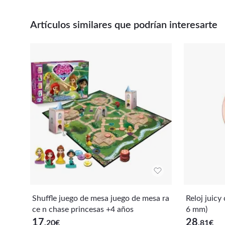
Artículos similares que podrían interesarte
Shuffle juego de mesa juego de mesa ra
Reloj juicy coutu
ce n chase princesas +4 años
6 mm)
17
28
,20
€
,81
€