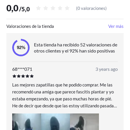
0,0
/
5,0
(
0 valoraciones
)
Valoraciones de la tienda
Ver más
Esta tienda ha recibido 52 valoraciones de
otros clientes y el 92% han sido positivas
68****071
3 years ago
Las mejores zapatillas que he podido comprar. Me las
recomendó una amiga que parece fascitis plantar y yo
estaba empezando, ya que paso muchas horas de pié.
He de decir que desde que las estoy utilizando pasada
una semana, el dolor plantar se ha reducido incluso hay
días que ni me duele. Estéticamente no será lo más
bonito del mundo, pero comodidad y confort 100%. para