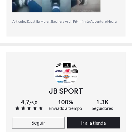
mí ha sido una de las mejores compras que he hecho.
Skechers no decepciona. En cuanto al vendedor, un 10.
Envío rápido, a través de correos express. Pude poner
Artículo: Zapatilla Mujer Skechers Arch Fit-Infinite Adventure Negra
el punto de entrega una vez la empresa tuvo mi
paquete ya que nunca estoy en casa.
JB SPORT
4,7
100%
1.3K
/
5,0
Enviado a tiempo
Seguidores
Seguir
Ir a la tienda