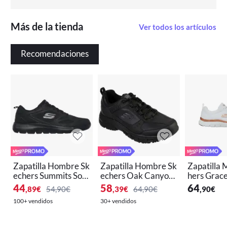
Más de la tienda
Ver todos los artículos
Recomendaciones
Zapatilla Hombre Sk
Zapatilla Hombre Sk
Zapatilla 
echers Summits Sout
echers Oak Canyon
hers Grace
h Rim Negro
Negro
o/Dorado
44
58
64
,89
€
54,90€
,39
€
64,90€
,90
€
100+ vendidos
30+ vendidos