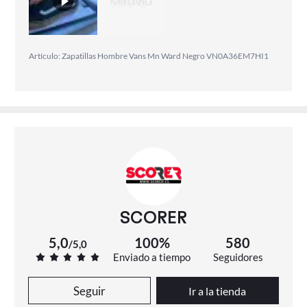
Artículo: Zapatillas Hombre Vans Mn Ward Negro VN0A36EM7HI1
SCORER
5,0
100%
580
/
5,0
Enviado a tiempo
Seguidores
Seguir
Ir a la tienda