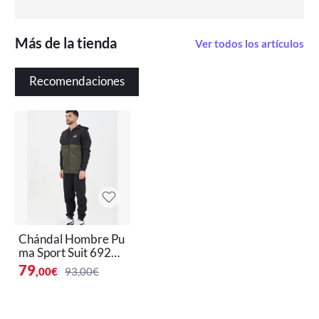
Más de la tienda
Ver todos los artículos
Recomendaciones
Chándal Hombre Pu
ma Sport Suit 69215
8-70 Chándals Hom
79
,00
€
93,00€
bre Puma