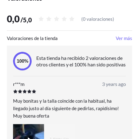
zapatillas, estarás adquiriendo un producto de alta
calidad y durabilidad.
0,0
/
5,0
(
0 valoraciones
)
No pierdas la oportunidad de añadir estas zapatillas
J'hayber Chabeli ZA61234I-200 a tu colección de
calzado. Con su diseño moderno, comodidad y
Valoraciones de la tienda
Ver más
durabilidad, serán la elección perfecta para cualquier
hombre que busca estilo y confort en un solo producto.
¡Hazte con ellas ahora y marca la diferencia en tus
Esta tienda ha recibido 2 valoraciones de
looks!
otros clientes y el 100% han sido positivas
r***m
3 years ago
Muy bonitas y la talla coincide con la habitual, ha
llegado justo al día siguiente de pedirlas, rapidísimo!
Muy buena oferta