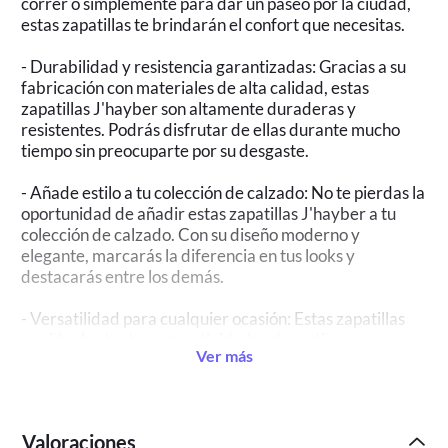
correr o simplemente para dar un paseo por la ciudad,
estas zapatillas te brindarán el confort que necesitas.
- Durabilidad y resistencia garantizadas: Gracias a su
fabricación con materiales de alta calidad, estas
zapatillas J'hayber son altamente duraderas y
resistentes. Podrás disfrutar de ellas durante mucho
tiempo sin preocuparte por su desgaste.
- Añade estilo a tu colección de calzado: No te pierdas la
oportunidad de añadir estas zapatillas J'hayber a tu
colección de calzado. Con su diseño moderno y
elegante, marcarás la diferencia en tus looks y
destacarás entre los demás.
- Versatilidad para cualquier ocasión: Estas zapatillas
son ideales tanto para actividades deportivas como
Ver más
para uso casual. Podrás utilizarlas en diferentes
ocasiones y siempre lucirás a la moda.
- Calidad garantizada: J'hayber es una marca
Valoraciones
reconocida por la calidad de sus productos. Con estas