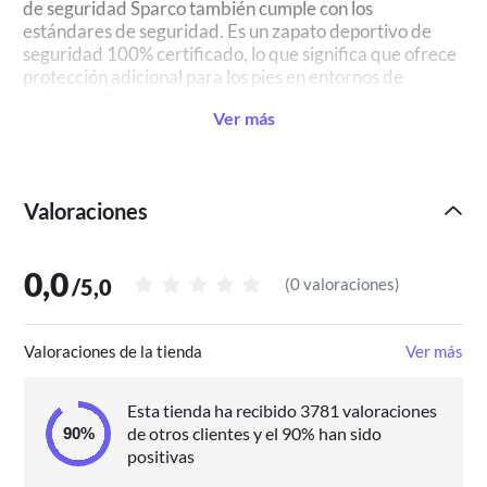
de seguridad Sparco también cumple con los
estándares de seguridad. Es un zapato deportivo de
seguridad 100% certificado, lo que significa que ofrece
protección adicional para los pies en entornos de
trabajo peligrosos.
Ver más
En resumen, el zapato deportivo Gymkhana S3 ESD
Red Bull de Sparco es una combinación perfecta de
estilo y seguridad. Con su diseño exclusivo de Red Bull
Valoraciones
Racing, materiales de alta calidad y características de
seguridad, este zapato deportivo es una opción ideal
para aquellos que buscan trabajar con estilo y
0,0
protección. ¡No pierdas la oportunidad de tener este
/
5,0
(
0 valoraciones
)
zapato deportivo único en tu colección!
Valoraciones de la tienda
Ver más
Esta tienda ha recibido 3781 valoraciones
de otros clientes y el 90% han sido
positivas