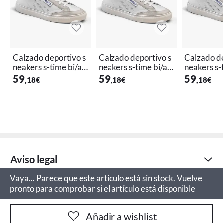
Calzado deportivo s
Calzado deportivo s
Calzado de
neakers s-time bi/az
neakers s-time bi/az
neakers s-
t-40 sparco
t-43 sparco
t-45 sparc
59
59
59
,18
€
,18
€
,18
€
Aviso legal
Vaya... Parece que este artículo está sin stock. Vuelve
pronto para comprobar si el artículo está disponible
Añadir a wishlist