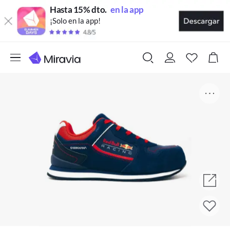
Hasta 15% dto.
en la app
¡Solo en la app!