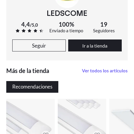
elegancia, eficiencia y diseño compacto. Con su
acabado sofisticado y un marco de aluminio lacado en
LEDSCOME
blanco, este panel presenta un perfil delgado de tan solo
4,4
100%
19
/
5,0
30 mm, ideal para maximizar el espacio iluminado en
Enviado a tiempo
Seguidores
cualquier entorno. Gracias a su sistema de iluminación
Seguir
Ir a la tienda
LED de alta eficiencia, este panel emite una
luminosidad equivalente a la de los paneles
convencionales de fluorescencia de hasta 60W, lo que
Más de la tienda
Ver todos los artículos
se traduce en un ahorro energético significativo.
Además, su arranque inmediato y sin parpadeos
Recomendaciones
garantiza una experiencia de iluminación sin molestias
ni interrupciones, creando un ambiente óptimo para
cualquier tarea. Este panel ofrece una proyección
uniforme de luz, sin deslumbramiento, lo que lo
convierte en la elección perfecta para una amplia gama
de aplicaciones, como oficinas, centros comerciales,