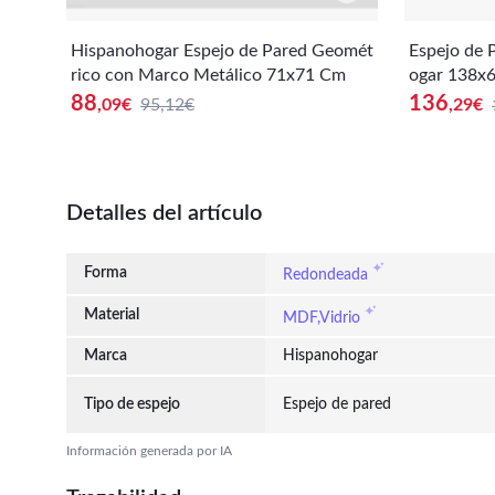
Hispanohogar Espejo de Pared Geomét
Espejo de 
rico con Marco Metálico 71x71 Cm
ogar 138x
Cristal de 
88
136
,09
€
95,12€
,29
€
Detalles del artículo
Forma
Redondeada
Material
MDF,Vidrio
Marca
Hispanohogar
Tipo de espejo
Espejo de pared
Información generada por IA