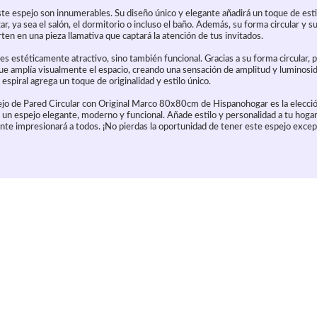
ste espejo son innumerables. Su diseño único y elegante añadirá un toque de esti
ar, ya sea el salón, el dormitorio o incluso el baño. Además, su forma circular y 
en en una pieza llamativa que captará la atención de tus invitados.
es estéticamente atractivo, sino también funcional. Gracias a su forma circular, 
ue amplía visualmente el espacio, creando una sensación de amplitud y luminosi
spiral agrega un toque de originalidad y estilo único.
jo de Pared Circular con Original Marco 80x80cm de Hispanohogar es la elecció
 un espejo elegante, moderno y funcional. Añade estilo y personalidad a tu hogar
te impresionará a todos. ¡No pierdas la oportunidad de tener este espejo excep
culo