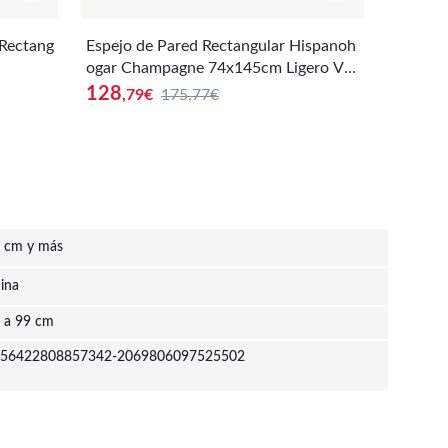
 Rectang
Espejo de Pared Rectangular Hispanoh
Hispano
ogar Champagne 74x145cm Ligero Ver
ño de C
sátil Elegante Resistente
cm
128
116
,79
€
175,77€
,2
 cm y más
ina
 a 99 cm
56422808857342-2069806097525502