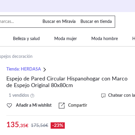
Buscar en Miravia
Buscar en tienda
Belleza y salud
Moda mujer
Moda hombre
H
uipaje
Mascotas
Bebé
Moda infantil
Motor y
spejos decoración
Tienda:
HERDASA
Espejo de Pared Circular Hispanohogar con Marco
de Espejo Original 80x80cm
1 vendidos
Chatear con la
Añadir a Mi wishlist
Compartir
135
175,56€
-23%
,35€