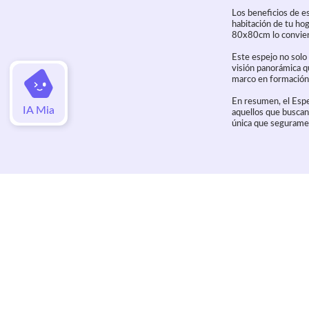
Los beneficios de e
habitación de tu hog
80x80cm lo conviert
Este espejo no solo 
visión panorámica q
marco en formación e
En resumen, el Espe
IA Mia
aquellos que buscan
única que seguramen
Valoraciones
Aún no hay valoraciones de este artí