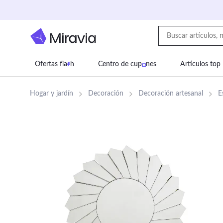
Ofertas fla
h
Centro de cup
nes
Artículos top
Supermercado
Juguetes
Deportes
Eq
Hogar y jardín
Decoración
Decoración artesanal
E