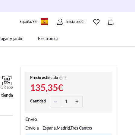
España/ES
Inicia sesión
ogar y jardín
Electrónica
 movilidad
Libros papelería y música
Precio estimado
135,35€
QR app
 tienda
Cantidad
Envío
Envío a
Espana,Madrid,Tres Cantos