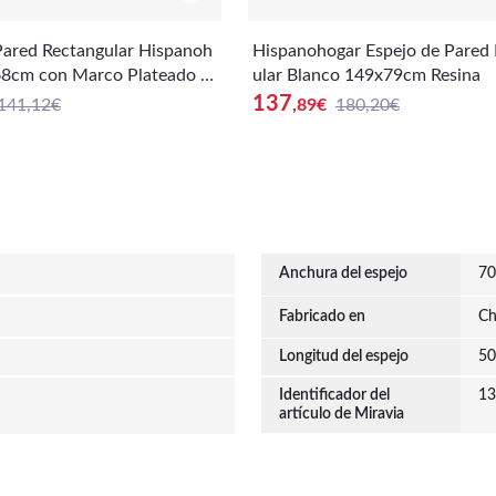
Pared Rectangular Hispanoh
Hispanohogar Espejo de Pared
68cm con Marco Plateado y
ular Blanco 149x79cm Resina
Resina
137
141,12€
,89
€
180,20€
Anchura del espejo
70
Fabricado en
Ch
Longitud del espejo
50
Identificador del
13
artículo de Miravia