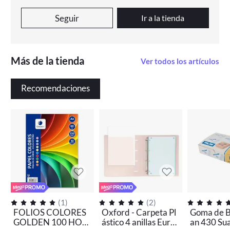
Seguir
Ir a la tienda
Más de la tienda
Ver todos los artículos
Recomendaciones
(
1
)
(
2
)
FOLIOS COLORES
Oxford - Carpeta Pl
Goma de B
GOLDEN 100 HOJ
ástico 4 anillas Euro
an 430 Sua