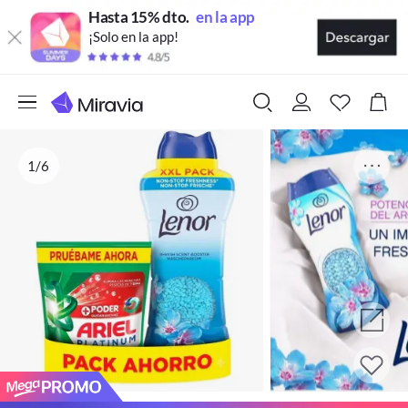
Hasta 15% dto.
en la app
¡Solo en la app!
1/6