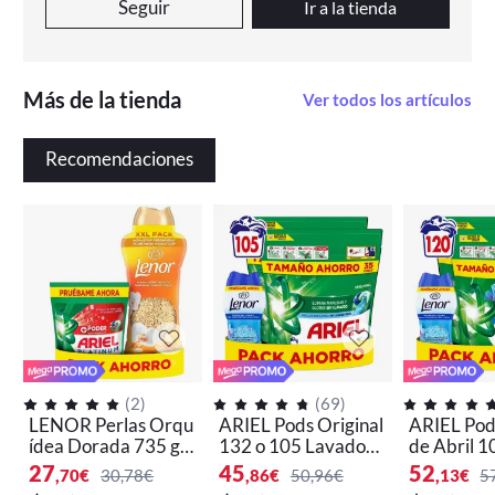
Seguir
Ir a la tienda
Más de la tienda
Ver todos los artículos
Recomendaciones
(
2
)
(
69
)
LENOR Perlas Orqu
ARIEL Pods Original
ARIEL Pod
ídea Dorada 735 gr
132 o 105 Lavados
de Abril 1
+ ARIEL Oxi 10 Lav
+ Perlas 150 gr
avados + P
27
45
52
,70
€
30,78€
,86
€
50,96€
,13
€
5
ados
gr