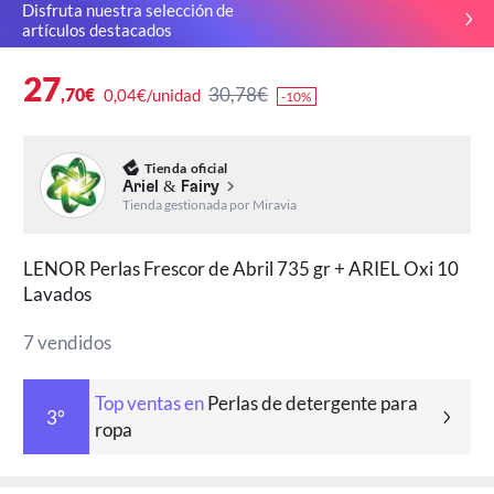
Disfruta nuestra selección de
artículos destacados
27
30,78€
,70€
0,04€/unidad
-10%
Tienda oficial
Ariel & Fairy
Tienda gestionada por Miravia
LENOR Perlas Frescor de Abril 735 gr + ARIEL Oxi 10
Lavados
7 vendidos
Top ventas en
Perlas de detergente para
3°
ropa