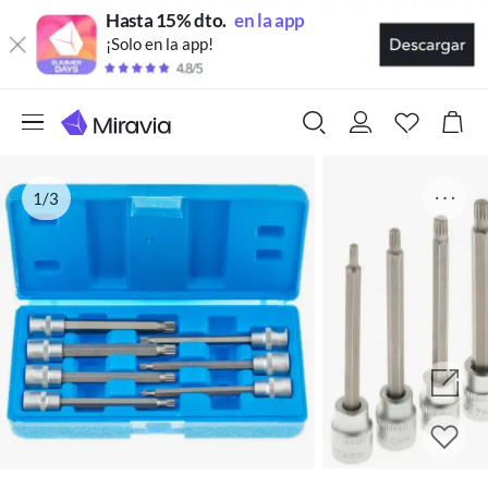
Hasta 15% dto.
en la app
¡Solo en la app!
1/3