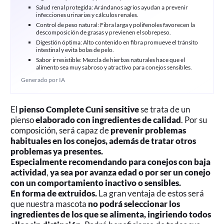
Salud renal protegida: Arándanos agrios ayudan a prevenir
infecciones urinarias y cálculos renales.
Control de peso natural: Fibra larga y polifenoles favorecen la
descomposición de grasas y previenen el sobrepeso.
Digestión óptima: Alto contenido en fibra promueve el tránsito
intestinal y evita bolas de pelo.
Sabor irresistible: Mezcla de hierbas naturales hace que el
alimento sea muy sabroso y atractivo para conejos sensibles.
Generado por IA
El
pienso Complete Cuni sensitive
se trata de un
pienso
elaborado con ingredientes de calidad
. Por su
composición, será capaz de
prevenir problemas
habituales en los conejos, además de tratar otros
problemas ya presentes.
Especialmente recomendando para conejos con baja
actividad
,
ya sea por avanza edad o por ser un conejo
con un comportamiento inactivo o sensibles.
En forma de extruidos.
La gran ventaja de estos será
que nuestra mascota
no podrá seleccionar los
ingredientes de los que se alimenta, ingiriendo todos