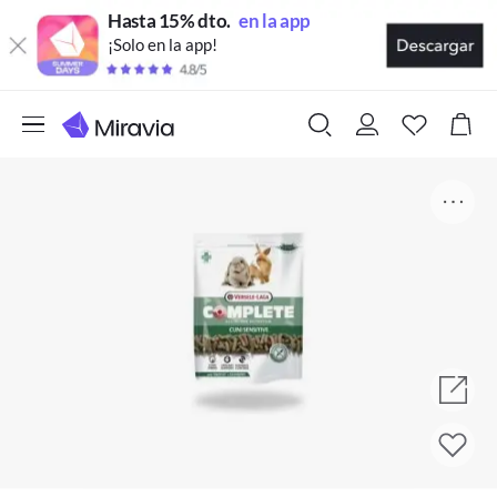
Hasta 15% dto.
en la app
¡Solo en la app!