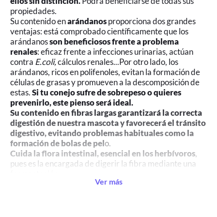
ellos sin distinción.
Podrá beneficiarse de todas sus
propiedades.
Su contenido en
arándanos
proporciona dos grandes
ventajas: está comprobado científicamente que los
arándanos
son beneficiosos frente a problema
renales
: eficaz frente a infecciones urinarias, actúan
contra
E.coli,
cálculos renales...Por otro lado, los
arándanos, ricos en polifenoles, evitan la formación de
células de grasas y promueven a la descomposición de
estas.
Si tu conejo sufre de sobrepeso o quieres
prevenirlo, este pienso será ideal.
Su contenido en fibras largas garantizará la correcta
digestión de nuestra mascota y favorecerá el tránsito
digestivo, evitando problemas habituales como la
formación de bolas de pel
o.
Cuida la flora intestinal, esencial en los herbívoros
,
pues es la encargada de digerir la fibra mediante una
fermentación.
Ver más
SIN cereales.
Los cereales no se recomiendan en la
dieta de nuestro conejo debido a su alto contenido en
almidón y azúcares, los cuales alteran el funcionamiento
de su digestión (pues varia el pH del ciego, órgano