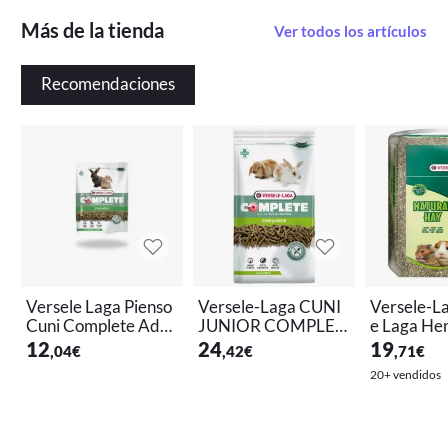
Más de la tienda
Ver todos los artículos
Recomendaciones
Versele Laga Pienso
Versele-Laga CUNI
Versele-La
Cuni Complete Adul
JUNIOR COMPLET
e Laga He
tos 500 Gr - Aliment
E 1.75 Kg - Alimento
5 Kg - For
12
24
19
,04
€
,42
€
,71
€
ación Saludable par
para Conejos
um
20+ vendidos
a Conejos
Artículo con envío y devolución gratis