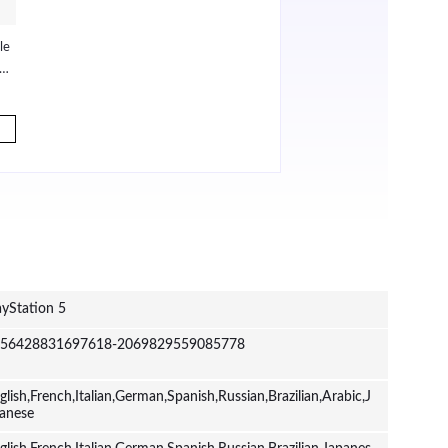
le
Afterglow Wave Cargador
PD
re
Dual Blanco Cargador para
y-
Playstation 5
ch
30
2
,99
39,99€
J
Ver más
ayStation 5
56428831697618-2069829559085778
glish,French,Italian,German,Spanish,Russian,Brazilian,Arabic,J
anese