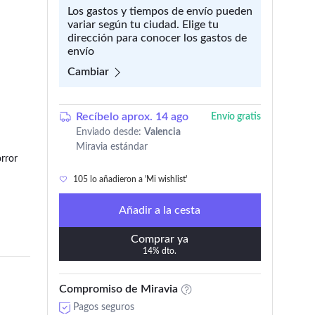
Los gastos y tiempos de envío pueden
variar según tu ciudad. Elige tu
dirección para conocer los gastos de
envío
Cambiar
Recíbelo aprox. 14 ago
Envío gratis
105 lo añadieron a 'Mi wishlist'
Enviado desde:
Valencia
Miravia estándar
Artículo con envío y devolución gratis
rror
105 lo añadieron a 'Mi wishlist'
Añadir a la cesta
Comprar ya
14% dto.
Compromiso de Miravia
Pagos seguros