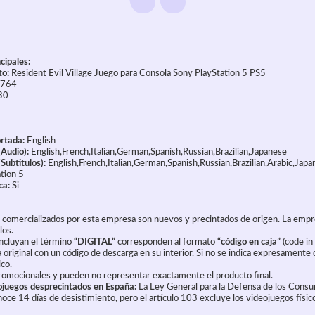
cipales:
to:
Resident Evil Village Juego para Consola Sony PlayStation 5 PS5
764
30
rtada:
English
(Audio):
English,French,Italian,German,Spanish,Russian,Brazilian,Japanese
Subtitulos):
English,French,Italian,German,Spanish,Russian,Brazilian,Arabic,Jap
tion 5
ca:
Si
 comercializados por esta empresa son nuevos y precintados de origen. La empr
los.
ncluyan el término
“DIGITAL”
corresponden al formato
“código en caja”
(code in 
 original con un código de descarga en su interior. Si no se indica expresamente q
ico.
omocionales y pueden no representar exactamente el producto final.
ojuegos desprecintados en España:
La Ley General para la Defensa de los Cons
ce 14 días de desistimiento, pero el artículo 103 excluye los videojuegos físic