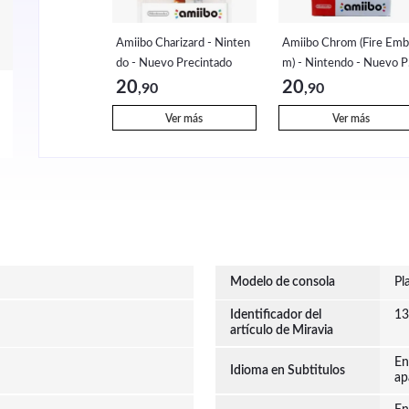
Amiibo Charizard - Ninten
Amiibo Chrom (Fire Emb
do - Nuevo Precintado
m) - Nintendo - Nuevo P
cintado
20
20
,90
,90
Ver más
Ver más
Modelo de consola
Pl
Identificador del
13
artículo de Miravia
En
Idioma en Subtitulos
ap