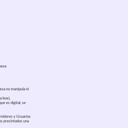
anese
esa no manipula ni
a box),
ue es digital, se
umidores y Usuarios
os precintados una