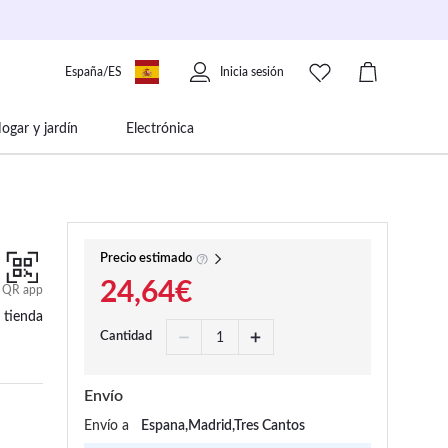
España/ES
Inicia sesión
ogar y jardín
Electrónica
 movilidad
Libros papelería y música
Precio estimado
24,64€
QR app
 tienda
Cantidad
Envío
Envío a
Espana,Madrid,Tres Cantos