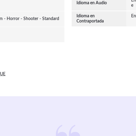
En
Idioma en Audio
e
Idioma en
En
m - Horror - Shooter - Standard
Contraportada
 UE