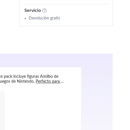
Servicio
Devolución gratis
te pack incluye figuras Amiibo de 
Pack de Accesorios para Resident 
juegos de Nintendo. 
Perfecto para 
PS5 y una estación de carga para
mandos cargados y listos para ju
Evil Village.