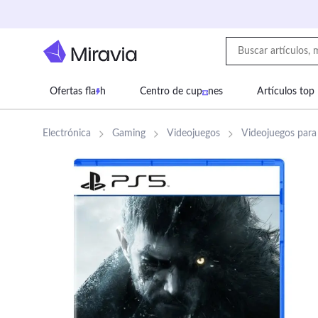
Ofertas fla
h
Centro de cup
nes
Artículos top
Supermercado
Juguetes
Deportes
Eq
Electrónica
Gaming
Videojuegos
Videojuegos para