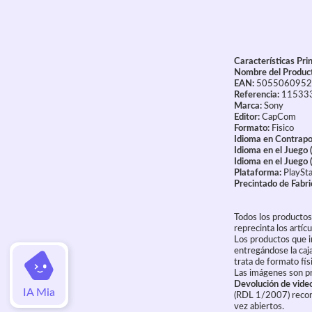
Características Prin
Nombre del Produc
EAN:
5055060952
Referencia:
11533
Marca:
Sony
Editor:
CapCom
Formato:
Fisico
Idioma en Contrapo
Idioma en el Juego 
Idioma en el Juego (
Plataforma:
PlaySta
Precintado de Fabri
Todos los productos
reprecinta los artícu
Los productos que i
entregándose la caja
trata de formato fís
Las imágenes son pr
Devolución de vide
IA Mia
(RDL 1/2007) recono
vez abiertos.