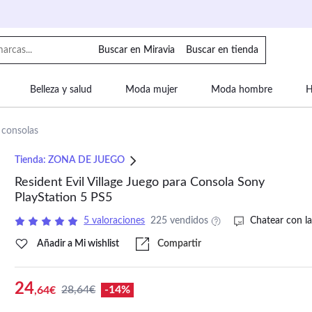
Buscar en Miravia
Buscar en tienda
Belleza y salud
Moda mujer
Moda hombre
H
uipaje
Mascotas
Bebé
Moda infantil
Motor y
 consolas
Tienda:
ZONA DE JUEGO
Resident Evil Village Juego para Consola Sony
PlayStation 5 PS5
5 valoraciones
225 vendidos
Chatear con la
Añadir a Mi wishlist
Compartir
24
28,64€
-14%
,64€