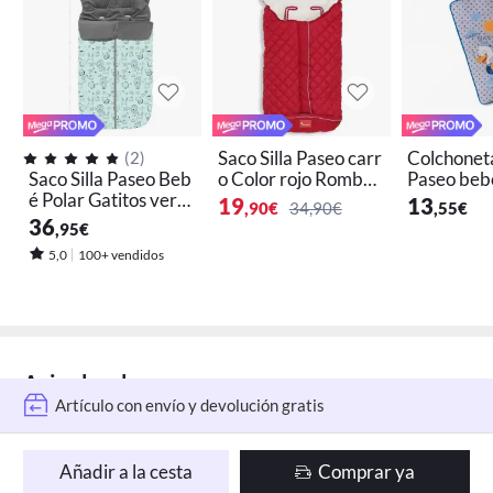
Saco Silla Paseo carr
Colchoneta
(
2
)
Saco Silla Paseo Beb
o Color rojo Rombos
Paseo beb
é Polar Gatitos verd
Interbaby
al Tejido 
19
13
,90
€
34,90€
,55
€
e Interbaby
zul
36
,95
€
5,0
100+ vendidos
Artículo con envío y devolución gratis
Aviso legal
Solo
quedan 3
en stock
Añadir a la cesta
Comprar ya
Artículo con envío y devolución gratis